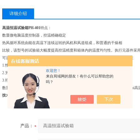
详细介绍
高温恒温试验箱PH-401
特点：
数显微电脑温度控制器，控温精确稳定
热风循环系统由能在高温下连续运转的风机和风道组成，和普通的干燥相
比较，该型号的试验箱大幅度提高控温精度和箱体内的温度均匀性。执行元器件采用
可选配打印机或记录仪独立限温报警系统，保证实验安全运行，不发生意外备注
1.性能指标数据为在环境温度为+20℃时，循环运行，无试样条件下的数值。
欢迎您！
2.另有PHH系列的高温恒温试验箱，其温度范围为：RT+20℃～+300℃
来自局域网的朋友！有什么可以帮助您的
3.符合标准：GB/T2423.2-2001、GB10586-89、GB10589-89、IEC68-2
吗？
数显、微电脑15段程序控制，带定时功能，定时范围:1～9999 PHH系列试验箱zui高
技术参数：
产品：