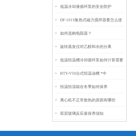
低温冷却液循环泵的安全防护
DF-101S集热式磁力搅拌器要怎么使
如何选购电阻器？
用
旋转蒸发仪对乙醇和水的分离
低温恒温槽冷却循环泵如何计算需要
BTY-V50台式恒温油槽 *中
的制冷或加热功率？
恒温恒湿箱在冬季如何保养
离心机不正常散热的原因有哪些
双层玻璃反应釜保养须知