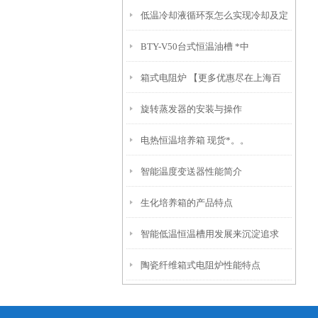
低温冷却液循环泵怎么实现冷却及定
BTY-V50台式恒温油槽 *中
期维护
箱式电阻炉 【更多优惠尽在上海百
旋转蒸发器的安装与操作
典】
电热恒温培养箱 现货*。。
智能温度变送器性能简介
生化培养箱的产品特点
智能低温恒温槽用发展来沉淀追求
陶瓷纤维箱式电阻炉性能特点