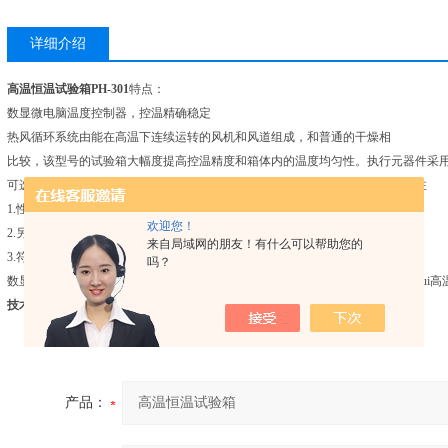
详细介绍
高温恒温试验箱PH-301
特点：
数显微电脑温度控制器，控温精确稳定
热风循环系统由能在高温下连续运转的风机和风道组成，和普通的干燥相
比较，该型号的试验箱大幅度提高控温精度和箱体内的温度均匀性。执行元器件采用
可选配打印机或记录仪独立限温报警系统，保证实验安全运行，不发生意外备注
1.性能指标数据为在环境温度为+20℃时，循环运行，无试样条件下的数值。
欢迎您！
2.另有PHH系列的高温恒温试验箱，其温度范围为：RT+20℃～+300℃
来自局域网的朋友！有什么可以帮助您的
3.符合标准：GB/T2423.2-2001、GB10586-89、GB10589-89、IEC68-2
吗？
数显、微电脑15段程序控制，带定时功能，定时范围:1～9999 PHH系列试验箱zui高
技术参数：
产品：