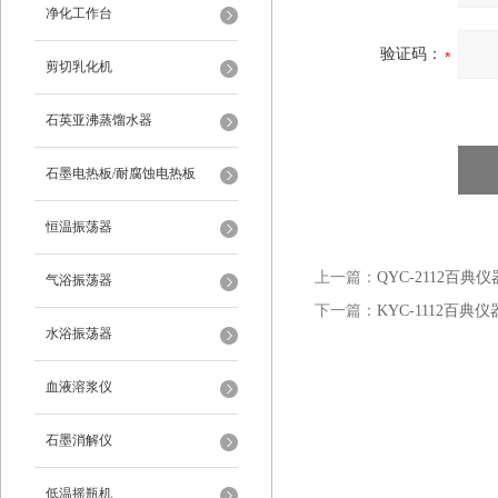
净化工作台
验证码：
剪切乳化机
石英亚沸蒸馏水器
石墨电热板/耐腐蚀电热板
恒温振荡器
上一篇：
QYC-2112百
气浴振荡器
下一篇：
KYC-1112百典仪
水浴振荡器
血液溶浆仪
石墨消解仪
低温摇瓶机