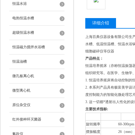
恒温水浴
电热恒温水槽
详细介绍
超级恒温水槽
上海百典仪器设备有限公司生产
水槽、低温恒温槽、恒温水浴
恒温磁力搅拌水浴槽
细胞破碎仪等仪器
产品特点：
恒温油槽
恒温培养摇床（亦称恒温振荡
组织研究等。在医学、生物学
微孔板离心机
1. 恒温培养摇床将自动控制
2. 本系列产品具有极富美学
微型离心机
度控制能力的智能化微处理芯
3. 这一切都*透射出人性化
原位杂交仪
主要技术指标:
型号
QYC-2102
KYC
红外接种环灭菌器
旋转频率
60-300rpm
摆振幅度
26（mm）
氮吹仪