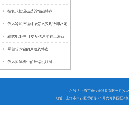
往复式恒温振荡器性能特点
低温冷却液循环泵怎么实现冷却及定
箱式电阻炉 【更多优惠尽在上海百
期维护
霉菌培养箱的用途及特点
典】
低温恒温槽中的压缩机注释
© 2018 上海百典仪器设备有限公司(www.b
地址：上海市闵行区联明路389号麦可将园区A栋