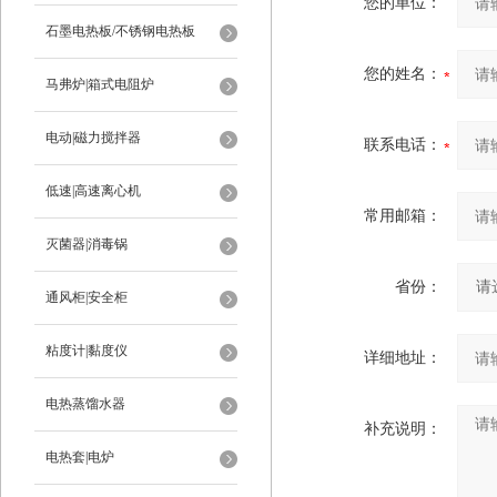
您的单位：
石墨电热板/不锈钢电热板
您的姓名：
马弗炉|箱式电阻炉
电动|磁力搅拌器
联系电话：
低速|高速离心机
常用邮箱：
灭菌器|消毒锅
省份：
通风柜|安全柜
粘度计|黏度仪
详细地址：
电热蒸馏水器
补充说明：
电热套|电炉