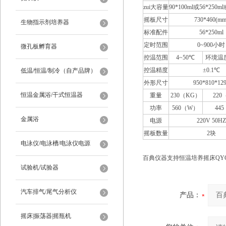
zui大容量
90*100ml或56*250ml
摇板尺寸
730*460(mm
生物指示剂培养器
标准配件
56*250ml
定时范围
0~900小时
微孔板孵育器
控温范围
4~50℃
环境温度
控温精度
±0.1℃
低温/恒温/制冷（自产品牌）
外形尺寸
950*810*12
恒温金属浴/干式恒温器
重量
230（KG）
22
功率
560（W）
44
金属浴
电源
220V 50HZ
摇板数量
2块
电泳仪/电泳槽/电泳仪电源
百典仪器支持恒温培养摇床QYC
试验机/试验器
汽车排气/尾气分析仪
产品：
摇床|振荡器|摇瓶机