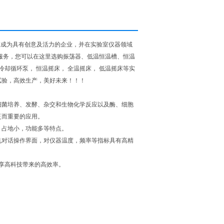
求成为具有创意及活力的企业，并在实验室仪器领域
服务，您可以在这里选购振荡器、低温恒温槽、恒温
却循环泵， 恒温摇床， 全温摇床， 低温摇床等实
试验，高效生产，美好未来！！！
细菌培养、发酵、杂交和生物化学反应以及酶、细胞
泛而重要的应用。
，占地小，功能多等特点。
人机对话操作界面，对仪器温度，频率等指标具有高精
尽享高科技带来的高效率。