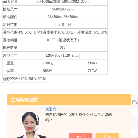
zui大容量
56×1000ml或90×500ml或92×250ml
摇板尺寸
960×500(mm)
标准配件
28×500ml 36×500ml
定时范围
0-99.9小时
温控范围
4℃-50℃（环境温度要求10℃-30℃）
环境温度+5℃-50℃
温控精度
±0.1℃（恒温状态下）
摇板数量
2块
外型尺寸
1200×850×1520（mm)
重量
250Kg
230Kg
功率
986W
712W
电源
220V±10% 50Hz-60Hz
产品：
欢迎您！
来自局域网的朋友！有什么可以帮助您的
吗？
您的单位：