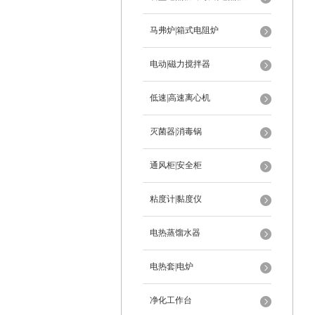
马弗炉|箱式电阻炉
电动|磁力搅拌器
低速|高速离心机
灭菌器|消毒锅
通风柜|安全柜
粘度计|黏度仪
电热蒸馏水器
电热套|电炉
净化工作台