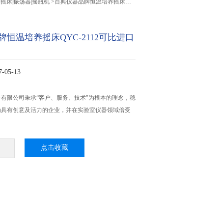
>
摇床|振荡器|摇瓶机
>百典仪器品牌恒温培养摇床QYC-2112可比进口产品
恒温培养摇床QYC-2112可比进口
05-13
有限公司秉承“客户、服务、技术"为根本的理念，稳
为具有创意及活力的企业，并在实验室仪器领域倍受
点击收藏