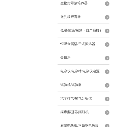
生物指示剂培养器
微孔板孵育器
低温/恒温/制冷（自产品牌）
恒温金属浴/干式恒温器
金属浴
电泳仪/电泳槽/电泳仪电源
试验机/试验器
汽车排气/尾气分析仪
摇床|振荡器|摇瓶机
石墨电热板/不锈钢电热板