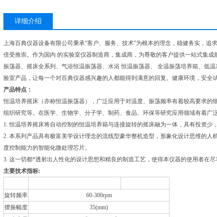
详细介绍
上海百典仪器设备有限公司秉承“客户、服务、技术”为根本的理念，稳健务实，追
倍受推崇。作为国内 的实验室仪器制造商，集成商，为尊敬的客户提供一站式集成
振荡器、摇床全系列、气浴恒温振荡器、水浴 恒温振荡器、 全温振荡培养箱、低温冷
验室产品，让每一个对百典仪器感兴趣的人都能得到满意的回复。健康环境，安全
产品特点：
恒温培养摇床（亦称恒温振荡器），广泛应用于对温度、振荡频率有着较高要求的
组织研究等。在医学、生物学、分子学、制药、食品、环保等研究应用领域有着广
1. 恒温培养摇床将自动控制的恒温培养箱与连接旋转的摇床融为一体，具有投资少
2. 本系列产品具有极富美学设计理念的流线型豪华整机造型，形象化设计思维的
度控制能力的智能化微处理芯片。
3. 这一切都*透射出人性化的设计思想和精良的制造工艺，使得本仪器的使用者在
主要技术指标:
型号
QYC-2112
KYC-1112
旋转频率
60-300rpm
摆振幅度
35(mm)