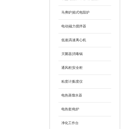
马弗炉|箱式电阻炉
电动|磁力搅拌器
低速|高速离心机
灭菌器|消毒锅
通风柜|安全柜
粘度计|黏度仪
电热蒸馏水器
电热套|电炉
净化工作台