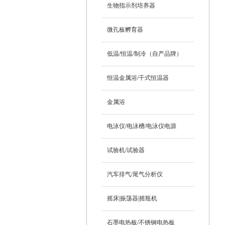
生物指示剂培养器
微孔板孵育器
低温/恒温/制冷（自产品牌）
恒温金属浴/干式恒温器
金属浴
电泳仪/电泳槽/电泳仪电源
试验机/试验器
汽车排气/尾气分析仪
摇床|振荡器|摇瓶机
石墨电热板/不锈钢电热板