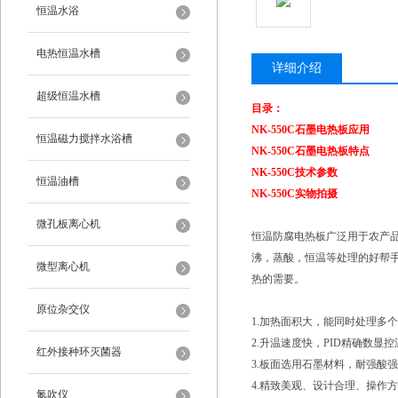
恒温水浴
电热恒温水槽
详细介绍
超级恒温水槽
目录：
NK-550C
石墨电热板
应用
恒温磁力搅拌水浴槽
NK-550C
石墨电热板
特点
NK-550C技术参数
恒温油槽
NK-550C实物拍摄
微孔板离心机
恒温防腐电热板广泛用于农产
沸，蒸酸，恒温等处理的好帮
微型离心机
热的需要。
原位杂交仪
1.加热面积大，能同时处理多
2.升温速度快，PID精确数显
红外接种环灭菌器
3.板面选用石墨材料，耐强酸
4.精致美观、设计合理、操作
氮吹仪