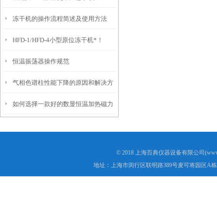
冻干机的操作流程简述及使用方法
HFD-1/HFD-4小型原位冻干机*！
恒温振荡器操作规范
气相色谱柱性能下降的原因和解决方
如何选择一款好的数显恒温加热磁力
法
搅拌器？
© 2018 上海百典仪器设备有限公司(www.b
地址：上海市闵行区联明路389号麦可将园区A栋