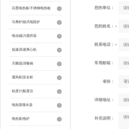
您的单位：
石墨电热板/不锈钢电热板
马弗炉|箱式电阻炉
您的姓名：
电动|磁力搅拌器
联系电话：
低速|高速离心机
常用邮箱：
灭菌器|消毒锅
通风柜|安全柜
省份：
粘度计|黏度仪
详细地址：
电热蒸馏水器
补充说明：
电热套|电炉