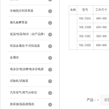
名称
型号
工作尺寸
生物指示剂培养器
NK-550A
400×300
微孔板孵育器
NK-550B
450×300
低温/恒温/制冷（自产品牌）
NK-550C
500×300
NK-550D
600×400
恒温金属浴/干式恒温器
金属浴
电泳仪/电泳槽/电泳仪电源
试验机/试验器
汽车排气/尾气分析仪
产品：
摇床|振荡器|摇瓶机