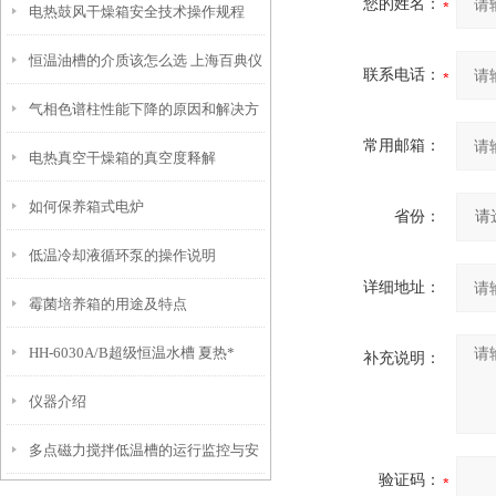
您的姓名：
电热鼓风干燥箱安全技术操作规程
恒温油槽的介质该怎么选 上海百典仪
联系电话：
气相色谱柱性能下降的原因和解决方
器为您解答
常用邮箱：
电热真空干燥箱的真空度释解
法
如何保养箱式电炉
省份：
低温冷却液循环泵的操作说明
详细地址：
霉菌培养箱的用途及特点
HH-6030A/B超级恒温水槽 夏热*
补充说明：
仪器介绍
多点磁力搅拌低温槽的运行监控与安
验证码：