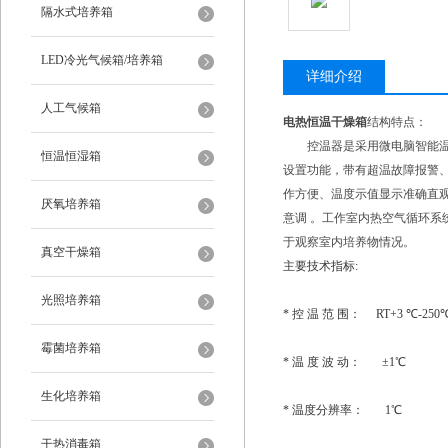
隔水式培养箱
LED冷光气候箱/培养箱
详细介绍
人工气候箱
电热恒温干燥箱
结构特点：
控温器是采用微电脑智能温度
恒温恒湿箱
设置功能，带有超温故障报警、
作方便、温度示值显示准确直
厌氧培养箱
意调 。工作室内热空气循环系
于观察室内培养物情况。
真空干燥箱
主要技术指标:
光照培养箱
* 控 温 范 围： RT+3 ℃-25
霉菌培养箱
* 温 度 波 动： ±1℃
生化培养箱
* 温度分辨率： 1℃
干热消毒箱