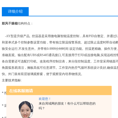
详细介绍
鼓风干燥箱
结构特点：
-AY型是升级产品, 控温器是采用微电脑智能温度控制，具有PID自整定、并通过L
和菜单式多个控制参数设置功能，带有独立限温报警系统、超过限止温度时即自动
验安全运行,不发生意外。并带有0-9999分钟时间 设定功能。控温更精确、操作方
准确直观。输出配有UBS或RS485通讯接口,可直接用于打印或连接电脑,实现远程
各自需要还可选配打印机、改装程序控制仪表，来分段控制温度。工作室采用镜面
角圆弧形易清洁，搁板高低可任意调节。工作室内热空气循环系统设计良好,确保温度
快。外门装有双层玻璃观察窗，便于观察室内培养物情况。
主要技术指标:
* 控 温 范 围： RT+3 ℃-250℃
欢迎您！
来自局域网的朋友！有什么可以帮助您的
* 温 度 波 动： ±1℃
吗？