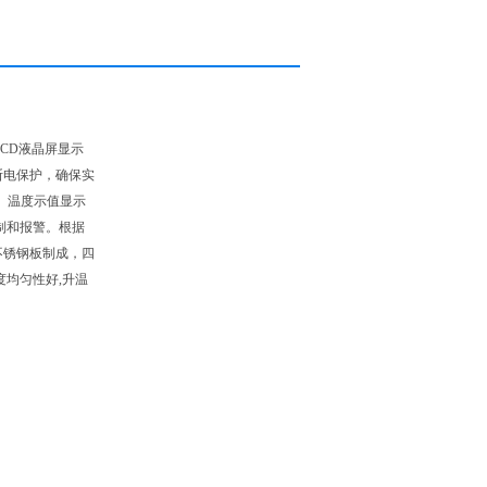
CD液晶屏显示
断电保护，确保实
便、温度示值显示
控制和报警。根据
不锈钢板制成，四
均匀性好,升温