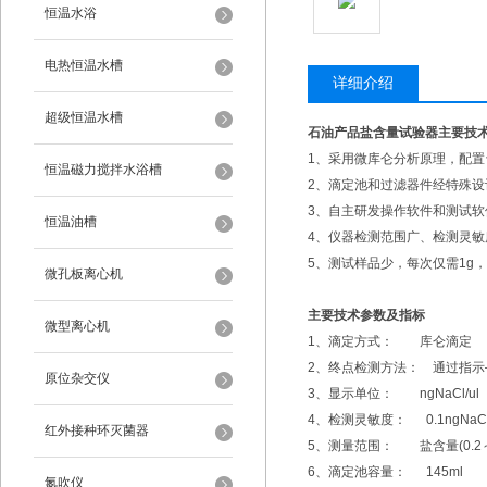
恒温水浴
电热恒温水槽
详细介绍
超级恒温水槽
石油产品盐含量试验器
主要技
1、采用微库仑分析原理，配置
恒温磁力搅拌水浴槽
2、滴定池和过滤器件经特殊
3、自主研发操作软件和测试
恒温油槽
4、仪器检测范围广、检测灵敏
5、测试样品少，每次仅需1g
微孔板离心机
主要技术参数及指标
微型离心机
1、滴定方式： 库仑滴定
2、终点检测方法： 通过指
原位杂交仪
3、显示单位： ngNaCl/ul
4、检测灵敏度： 0.1ngNaCl/
红外接种环灭菌器
5、测量范围： 盐含量(0.2～100
6、滴定池容量： 145ml
氮吹仪