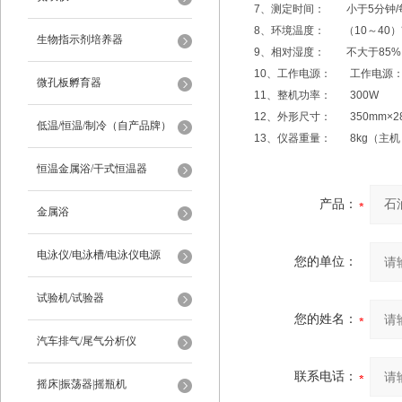
7、测定时间： 小于5分钟/
8、环境温度： （10～40）
生物指示剂培养器
9、相对湿度： 不大于85%
10、工作电源： 工作电源：AC 2
微孔板孵育器
11、整机功率： 300W
12、外形尺寸： 350mm×2
低温/恒温/制冷（自产品牌）
13、仪器重量： 8kg（主
恒温金属浴/干式恒温器
产品：
金属浴
电泳仪/电泳槽/电泳仪电源
您的单位：
试验机/试验器
您的姓名：
汽车排气/尾气分析仪
联系电话：
摇床|振荡器|摇瓶机