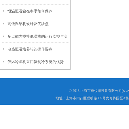
恒温恒湿箱在冬季如何保养
高低温结构设计及优缺点
多点磁力搅拌低温槽的运行监控与安
电热恒温培养箱的操作要点
全
低温冷冻机采用氨制冷系统的优势
© 2018 上海百典仪器设备有限公司(www.b
地址：上海市闵行区联明路389号麦可将园区A栋