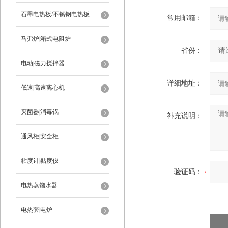
石墨电热板/不锈钢电热板
常用邮箱：
马弗炉|箱式电阻炉
省份：
电动|磁力搅拌器
详细地址：
低速|高速离心机
灭菌器|消毒锅
补充说明：
通风柜|安全柜
粘度计|黏度仪
验证码：
电热蒸馏水器
电热套|电炉