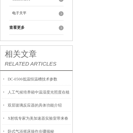
电子天平
查看更多
相关文章
RELATED ARTICLES
DC-0506低温恒温槽技术参数
人工气候培养箱中温湿度光照度在植
双层玻璃反应器的具体功能介绍
物生长的地位
X射线专家为美加速器实验室带来春
卧式气浴摇床操作步骤揭秘
风