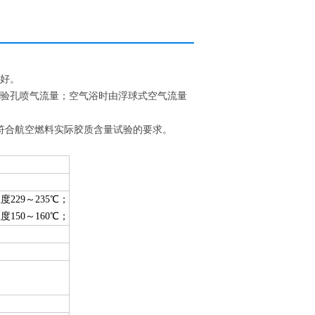
果好。
试验孔喷气流量；空气浴时由浮球式空气流量
符合航空燃料实际胶质含量试验的要求。
229～235℃；
150～160℃；