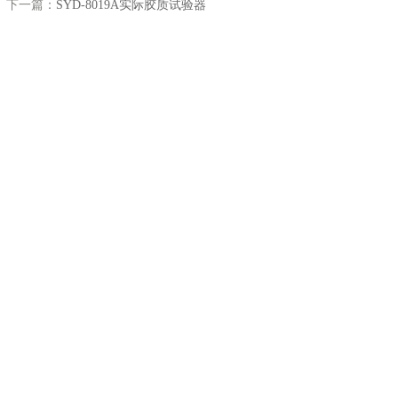
下一篇：
SYD-8019A实际胶质试验器