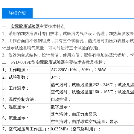
详细介绍
一、
实际胶质试验器
主要技术特点：
1、采用的加热浴设计专门技术，试验浴内气路设计合理，加热蒸发效
2、工作台面由不锈钢组成，共有三个试验孔，蒸汽浴时由压力表显示
计显示试验孔喷气流量，可同时进行三个试验的试验。
3、仪器为台式结构，设计简洁，使用方便，配备有电加热蒸汽锅炉，*
二、SYD-8019B型
实际胶质试验器
主要技术参数及指标：
1、工作电源：
AC 220V±10%，50Hz，2.5kW；
2、试验孔数：
3个；
蒸气浴时，试验浴温度232～246℃；试验孔温度
3、工作温度：
空气浴时，试验浴温度160～165℃；试验孔温度
4、温度控制方法：
自动控温；
5、温度显示：
数字显示：
蒸气浴时，由压力表显示；
6、流量显示：
空气浴时，由浮球式空气流量计显示；
7、空气减压阀工作压力：
0.035MPa（空气浴时用）；