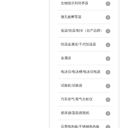
生物指示剂培养器
微孔板孵育器
低温/恒温/制冷（自产品牌）
恒温金属浴/干式恒温器
金属浴
电泳仪/电泳槽/电泳仪电源
试验机/试验器
汽车排气/尾气分析仪
摇床|振荡器|摇瓶机
石墨电热板/不锈钢电热板