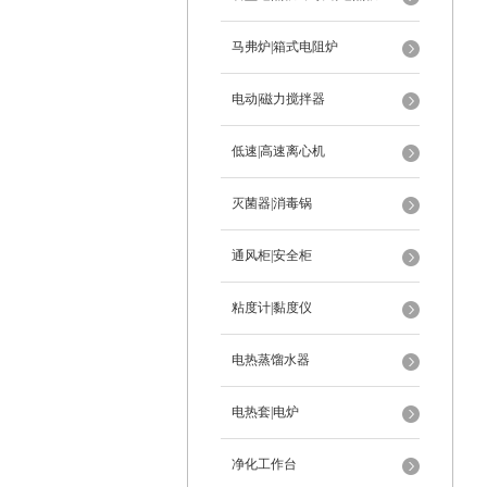
马弗炉|箱式电阻炉
电动|磁力搅拌器
低速|高速离心机
灭菌器|消毒锅
通风柜|安全柜
粘度计|黏度仪
电热蒸馏水器
电热套|电炉
净化工作台