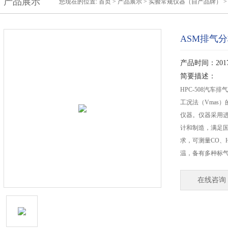
产品展示
您现在的位置:
首页
>
产品展示
>
实验常规仪器（自产品牌）
ASM排气
产品时间：2017-
简要描述：
HPC-508汽
工况法（Vmas
仪器。仪器采用进
计和制造，满足国标
求，可测量CO、H
温，备有多种标
在线咨询