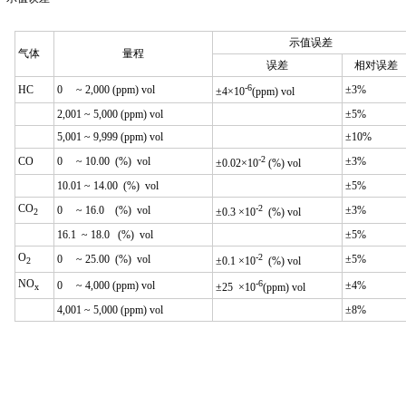
示值误差
气体
量程
误差
相对误差
-6
HC
0 ~ 2,000 (ppm) vol
±3%
±4×10
(ppm) vol
2,001 ~ 5,000 (ppm) vol
±5%
5,001 ~ 9,999 (ppm) vol
±10%
-2
CO
0 ~ 10.00 (%) vol
±3%
±0.02×10
(%) vol
10.01 ~ 14.00 (%) vol
±5%
CO
-2
0 ~ 16.0 (%) vol
±3%
±0.3 ×10
(%) vol
2
16.1 ~ 18.0 (%) vol
±5%
O
-2
0 ~ 25.00 (%) vol
±5%
±0.1 ×10
(%) vol
2
NO
-6
0 ~ 4,000 (ppm) vol
±4%
±25 ×10
(ppm) vol
x
4,001 ~ 5,000 (ppm) vol
±8%