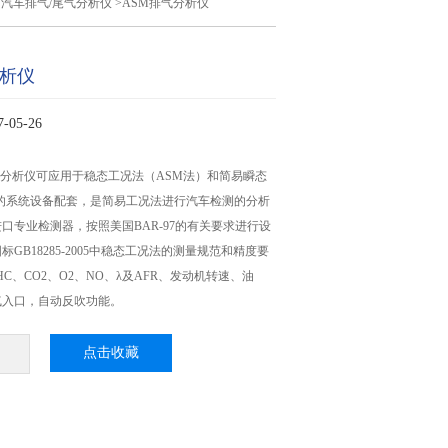
>
汽车排气/尾气分析仪
>ASM排气分析仪
分析仪
05-26
车排气分析仪可应用于稳态工况法（ASM法）和简易瞬态
）的系统设备配套，是简易工况法进行汽车检测的分析
口专业检测器，按照美国BAR-97的有关要求进行设
GB18285-2005中稳态工况法的测量规范和精度要
C、CO2、O2、NO、λ及AFR、发动机转速、油
气入口，自动反吹功能。
点击收藏