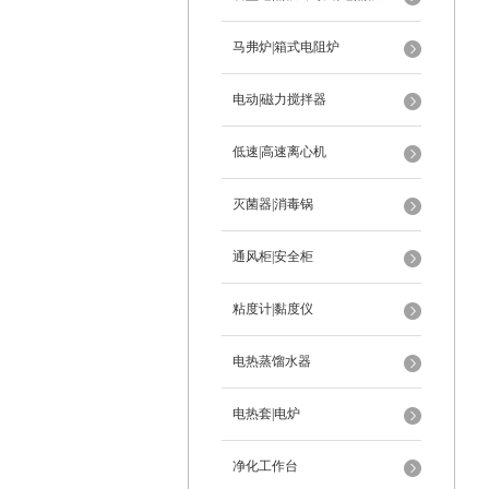
马弗炉|箱式电阻炉
电动|磁力搅拌器
低速|高速离心机
灭菌器|消毒锅
通风柜|安全柜
粘度计|黏度仪
电热蒸馏水器
电热套|电炉
净化工作台