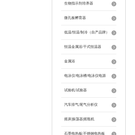
生物指示剂培养器
微孔板孵育器
低温/恒温/制冷（自产品牌）
恒温金属浴/干式恒温器
金属浴
电泳仪/电泳槽/电泳仪电源
试验机/试验器
汽车排气/尾气分析仪
摇床|振荡器|摇瓶机
石墨电热板/不锈钢电热板