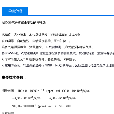
详细介绍
ASM排气分析仪
主要功能与特点:
高精度、高分辨率、本仪器满足欧I-IV标准车辆的排放检测。
自动调零、自动清洗、自动温度补偿、压力补偿、。
具备气路泄漏检查、流量监控、HC
残留检测
、反吹清洗取样管气路
。
备有ASM法、双怠速检测和普通怠速检测多种测量模式、发动机转速、油温等各项
可车牌号输入及2000组数据存储、备查功能、时钟显示。
可选用寿命长、精度高的红外（NDIR）NO分析平台，反应速度比传统电化学原理
主要技术参数：
-6
-2
测量范围
HC
：0～10000×
10
（
ppm
）vol CO:0～10×
10
(%)vol
-2
-2
CO
:0
～20×
10
(%)vol
O
:0
～25×
10
(%)vol
2
2
-6
NO
:0
～5000×
10
（
ppm
）vol λ:0.50
～3.00
x
示值误差