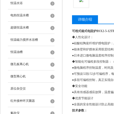
恒温水浴
电热恒温水槽
详细介绍
超级恒温水槽
可程式箱式电阻炉BSX2-5-12T
◆人性化设计：
恒温磁力搅拌水浴槽
●硅酸铝陶瓷纤维炉膛电阻炉
●箱体壁和炉膛体采用双层结
恒温油槽
●日本进口微电脑温度程序控
◆智能化可编程多段控制器：
微孔板离心机
●微电脑程序控制温度，时间
●可预设32段/32步可编程序，每
微型离心机
●多段可编程控制，真正实现自
◆安全功能
原位杂交仪
●具有传感器感应故障，温度
◆优质节能设计
红外接种环灭菌器
●全面的安全性能设计防止高
技术参数：
氮吹仪