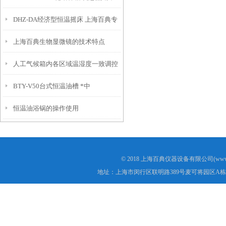
DHZ-DA经济型恒温摇床 上海百典专
上海百典生物显微镜的技术特点
业生产
人工气候箱内各区域温湿度一致调控
BTY-V50台式恒温油槽 *中
方法
恒温油浴锅的操作使用
© 2018 上海百典仪器设备有限公司(www.b
地址：上海市闵行区联明路389号麦可将园区A栋