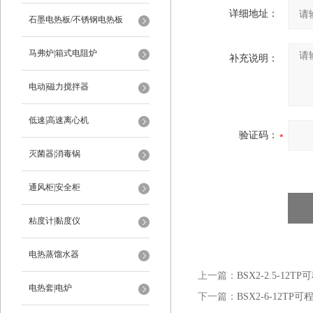
详细地址：
石墨电热板/不锈钢电热板
马弗炉|箱式电阻炉
补充说明：
电动|磁力搅拌器
低速|高速离心机
验证码：
灭菌器|消毒锅
通风柜|安全柜
粘度计|黏度仪
电热蒸馏水器
上一篇：
BSX2-2.5-12
电热套|电炉
下一篇：
BSX2-6-12T