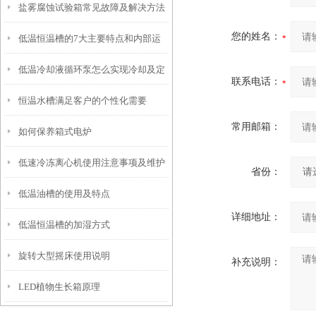
盐雾腐蚀试验箱常见故障及解决方法
您的姓名：
低温恒温槽的7大主要特点和内部运
低温冷却液循环泵怎么实现冷却及定
行原理
联系电话：
恒温水槽满足客户的个性化需要
期维护
常用邮箱：
如何保养箱式电炉
低速冷冻离心机使用注意事项及维护
省份：
低温油槽的使用及特点
保养
详细地址：
低温恒温槽的加湿方式
旋转大型摇床使用说明
补充说明：
LED植物生长箱原理