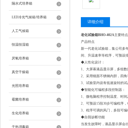
隔水式培养箱
LED冷光气候箱/培养箱
详细介绍
人工气候箱
老化试验箱BHO-402A
主要特点
产品特点
恒温恒湿箱
新一代老化试验箱，集公司多
间、升温速率等程序，可预设排
厌氧培养箱
◆人性化设计：
1、大屏幕液晶显示屏，多组
真空干燥箱
2、采用镜面不锈钢内胆，四
3、试验室内设有低速旋转的试
光照培养箱
◆智能化可编程多段控制器：
1、微电脑程序控制温度、时间
霉菌培养箱
2、可预设15段30步可编程序
3、程序可调的风门，多段可编
生化培养箱
◆自我诊断功能
当发生故障时，液晶显示屏会
干热消毒箱