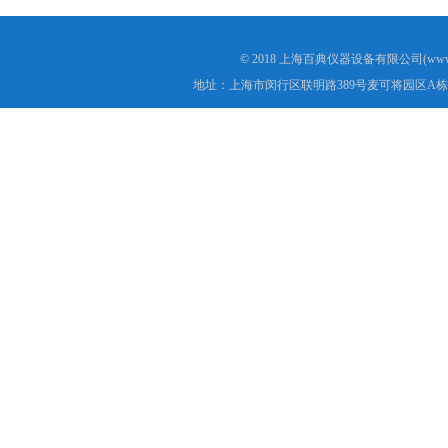
© 2018 上海百典仪器设备有限公司(www.b
地址：上海市闵行区联明路389号麦可将园区A栋