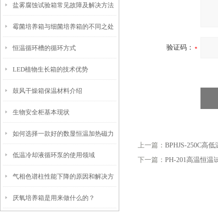
盐雾腐蚀试验箱常见故障及解决方法
霉菌培养箱与细菌培养箱的不同之处
验证码：
恒温循环槽的循环方式
LED植物生长箱的技术优势
鼓风干燥箱保温材料介绍
生物安全柜基本现状
如何选择一款好的数显恒温加热磁力
上一篇：
BPHJS-250C
低温冷却液循环泵的使用领域
搅拌器？
下一篇：
PH-201高温恒
气相色谱柱性能下降的原因和解决方
厌氧培养箱是用来做什么的？
法