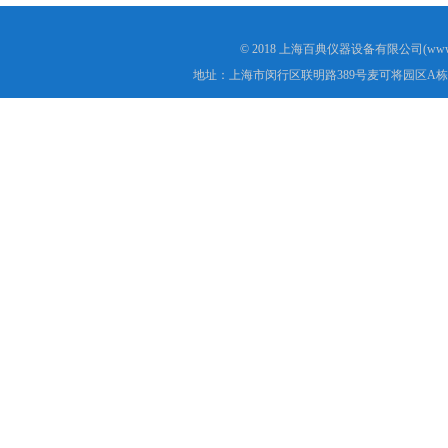
© 2018 上海百典仪器设备有限公司(www.b
地址：上海市闵行区联明路389号麦可将园区A栋