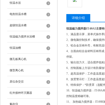
恒温水浴
电热恒温水槽
详细介绍
超级恒温水槽
恒温磁力搅拌器IT-09A5主要
1、液晶显示屏，菜单式操作
恒温磁力搅拌水浴槽
2、微电脑控制技术，确保搅
3、铅合金压铸外壳，有耐高温
恒温油槽
4、台面由铝合金材料压铸而
停留。
微孔板离心机
5、输出扭力大，适合搅拌低
6、控制面板上方设计有防腐
微型离心机
7、超高温保护：工作盘温度超
8、放烫警示灯：工作盘温度超
原位杂交仪
9、特殊保护：*防烫罩（选配
10、恒温磁力搅拌器：IT-0
红外接种环灭菌器
控制温度精确可靠。
11、 加热磁力搅拌器：IT-09B
氮吹仪