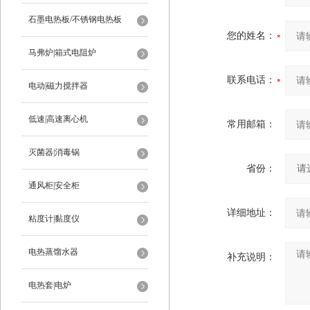
石墨电热板/不锈钢电热板
您的姓名：
马弗炉|箱式电阻炉
联系电话：
电动|磁力搅拌器
低速|高速离心机
常用邮箱：
灭菌器|消毒锅
省份：
通风柜|安全柜
详细地址：
粘度计|黏度仪
电热蒸馏水器
补充说明：
电热套|电炉