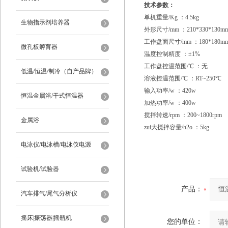
技术参数：
单机重量/Kg ：4.5kg
生物指示剂培养器
外形尺寸/mm ：210*330*130m
工作盘面尺寸/mm ：180*180m
微孔板孵育器
温度控制精度 ：±1%
工作盘控温范围/℃ ：无
低温/恒温/制冷（自产品牌）
溶液控温范围/℃ ：RT~250℃
输入功率/w ：420w
恒温金属浴/干式恒温器
加热功率/w ：400w
搅拌转速/rpm ：200~1800rpm
金属浴
zui大搅拌容量/h2o ：5kg
电泳仪/电泳槽/电泳仪电源
试验机/试验器
产品：
汽车排气/尾气分析仪
摇床|振荡器|摇瓶机
您的单位：