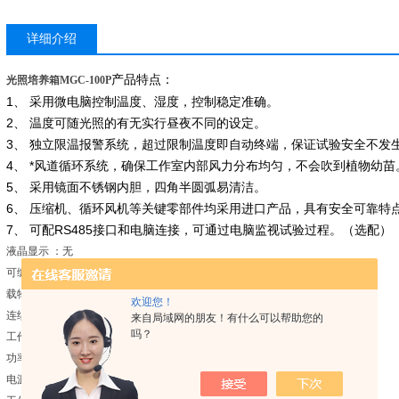
详细介绍
产品特点：
光照培养箱MGC-100P
1、 采用微电脑控制温度、湿度，控制稳定准确。
2、 温度可随光照的有无实行昼夜不同的设定。
3、 独立限温报警系统，超过限制温度即自动终端，保证试验安全不发
4、 *风道循环系统，确保工作室内部风力分布均匀，不会吹到植物幼苗
5、 采用镜面不锈钢内胆，四角半圆弧易清洁。
6、 压缩机、循环风机等关键零部件均采用进口产品，具有安全可靠特
7、 可配RS485接口和电脑连接，可通过电脑监视试验过程。（选配）
液晶显示 ：无
可编程功能 ：有
载物托架 ：3块
欢迎您！
连续工作时间 ：≥180h
来自局域网的朋友！有什么可以帮助您的
吗？
工作室材质 ：镜面不锈钢内胆
功率 ：760W
电源电压 ：220V-50HZ