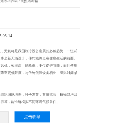
>
光照培养箱
>光照培养箱
05-14
流，无氟将是我国制冷设备发展的必然趋势，一恒试
一步全新无辐设计，使您始终走在健康生活的前面。
环风机，效率高、能耗低，不仅促进节能，而且使用
声降至更低限度，与传统低温设备相比，降温时间减
物组织细胞培养，种子发芽，育苗试验，植物栽培以
饲养等，能准确模拟不同环境气候条件。
点击收藏