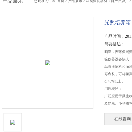
产品展示
您现在的位置:
首页
>
产品展示
>
箱类温度器材（自产品牌）
光照培养箱
产品时间：2017-
简要描述：
顺应世界环保潮
验仪器设备快人
品牌压缩机和循
寿命长，可将噪
少40%以上。
用途概述：
广泛应用于微生
及昆虫、小动物
在线咨询