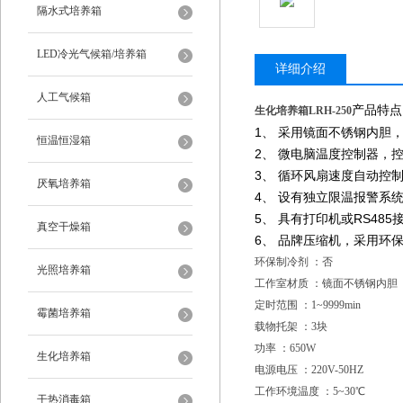
隔水式培养箱
LED冷光气候箱/培养箱
详细介绍
人工气候箱
产品特点
生化培养箱LRH-250
1、 采用镜面不锈钢内胆
恒温恒湿箱
2、 微电脑温度控制器，
3、 循环风扇速度自动控
厌氧培养箱
4、 设有独立限温报警系
5、 具有打印机或RS4
真空干燥箱
6、 品牌压缩机，采用环保
环保制冷剂 ：否
光照培养箱
工作室材质 ：镜面不锈钢内胆
定时范围 ：1~9999min
霉菌培养箱
载物托架 ：3块
功率 ：650W
生化培养箱
电源电压 ：220V-50HZ
工作环境温度 ：5~30℃
干热消毒箱