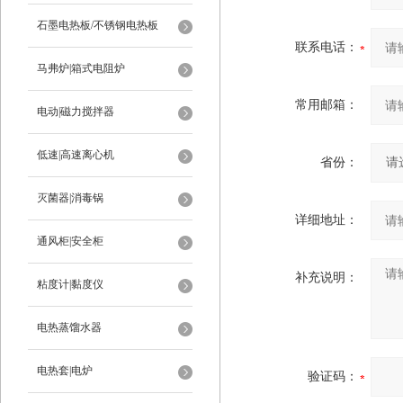
石墨电热板/不锈钢电热板
联系电话：
马弗炉|箱式电阻炉
常用邮箱：
电动|磁力搅拌器
低速|高速离心机
省份：
灭菌器|消毒锅
详细地址：
通风柜|安全柜
补充说明：
粘度计|黏度仪
电热蒸馏水器
电热套|电炉
验证码：