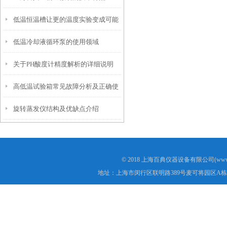
低温恒温槽让更的温度实验变成可能
低温冷却液循环泵的使用领域
关于PH酸度计精度解析的详细说明
高低温试验箱常见故障分析及正确使
旋转蒸发仪结构及优缺点介绍
用方法
© 2018 上海百典仪器设备有限公司(www.b
地址：上海市闵行区联明路389号麦可将园区A栋