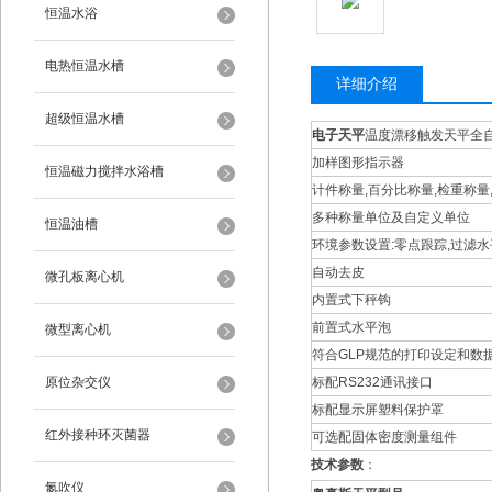
恒温水浴
电热恒温水槽
详细介绍
超级恒温水槽
电子天平
温度漂移触发天平全
加样图形指示器
恒温磁力搅拌水浴槽
计件称量,百分比称量,检重称量,
多种称量单位及自定义单位
恒温油槽
环境参数设置:零点跟踪,过滤水
自动去皮
微孔板离心机
内置式下秤钩
前置式水平泡
微型离心机
符合GLP规范的打印设定和数
原位杂交仪
标配RS232通讯接口
标配显示屏塑料保护罩
红外接种环灭菌器
可选配固体密度测量组件
技术参数
：
氮吹仪