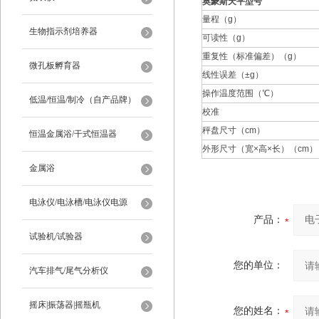
奥豪斯天平型号
量程（g）
生物指示剂培养器
可读性（g）
重复性（标准偏差）（g）
微孔板孵育器
线性误差（±g）
操作温度范围（℃）
低温/恒温/制冷（自产品牌）
校准
秤盘尺寸（cm）
恒温金属浴/干式恒温器
外形尺寸（宽×高×长）（cm）
金属浴
电泳仪/电泳槽/电泳仪电源
产品：
试验机/试验器
您的单位：
汽车排气/尾气分析仪
摇床|振荡器|摇瓶机
您的姓名：