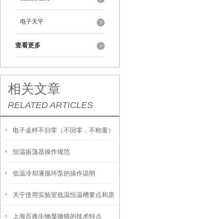
电子天平
查看更多
相关文章
RELATED ARTICLES
电子桌秤不归零（不回零，不称重）
恒温振荡器操作规范
如何解决
低温冷却液循环泵的操作说明
关于使用实验室低温恒温槽要点和原
上海百典生物显微镜的技术特点
理