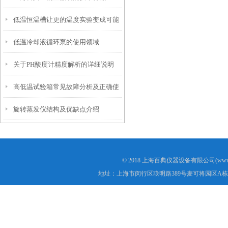
低温恒温槽让更的温度实验变成可能
低温冷却液循环泵的使用领域
关于PH酸度计精度解析的详细说明
高低温试验箱常见故障分析及正确使
旋转蒸发仪结构及优缺点介绍
用方法
© 2018 上海百典仪器设备有限公司(www.b
地址：上海市闵行区联明路389号麦可将园区A栋