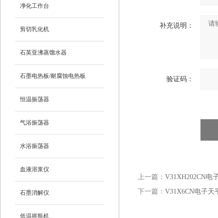
净化工作台
补充说明：
剪切乳化机
石英亚沸蒸馏水器
石墨电热板/耐腐蚀电热板
验证码：
恒温振荡器
气浴振荡器
水浴振荡器
血液溶浆仪
上一篇：
V31XH202CN
下一篇：
V31X6CN电子天
石墨消解仪
低温摇瓶机