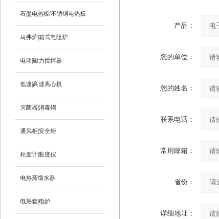
石墨电热板/不锈钢电热板
产品：
马弗炉|箱式电阻炉
您的单位：
电动|磁力搅拌器
低速|高速离心机
您的姓名：
灭菌器|消毒锅
联系电话：
通风柜|安全柜
常用邮箱：
粘度计|黏度仪
电热蒸馏水器
省份：
电热套|电炉
详细地址：