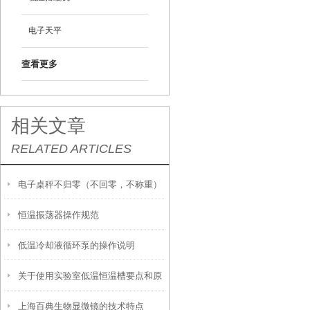
电子天平
查看更多
相关文章
RELATED ARTICLES
电子桌秤不归零（不回零，不称重）
恒温振荡器操作规范
如何解决
低温冷却液循环泵的操作说明
关于使用实验室低温恒温槽要点和原
上海百典生物显微镜的技术特点
理