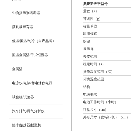
奥豪斯天平型号
量程（g）
生物指示剂培养器
可读性（g）
称量单位
微孔板孵育器
应用模式
低温/恒温/制冷（自产品牌）
按键
显示屏
恒温金属浴/干式恒温器
去皮范围
稳定时间（s）
金属浴
操作温度范围（℃）
环境湿度范围
电泳仪/电泳槽/电泳仪电源
结构
电源要求
试验机/试验器
电池工作时间（小时）
秤盘尺寸（cm）
汽车排气/尾气分析仪
外形尺寸（宽×高×长）（cm）
摇床|振荡器|摇瓶机