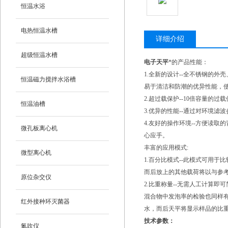
恒温水浴
电热恒温水槽
详细介绍
超级恒温水槽
电子天平
*的产品性能：
1.全新的设计--全不锈钢的外
恒温磁力搅拌水浴槽
易于清洁和防潮的优异性能，
2.超过载保护--10倍容量的
恒温油槽
3.优异的性能--通过对环境
4.友好的操作环境--方便读取
微孔板离心机
心应手。
丰富的应用模式:
微型离心机
1.百分比模式--此模式可用
而后放上的其他载荷将以与参考
原位杂交仪
2.比重称量--无需人工计算
混合物中发泡率的检验也同样
红外接种环灭菌器
水，而后天平将显示样品的比
技术参数：
氮吹仪