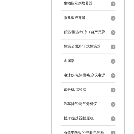
生物指示剂培养器
微孔板孵育器
低温/恒温/制冷（自产品牌）
恒温金属浴/干式恒温器
金属浴
电泳仪/电泳槽/电泳仪电源
试验机/试验器
汽车排气/尾气分析仪
摇床|振荡器|摇瓶机
石墨电热板/不锈钢电热板