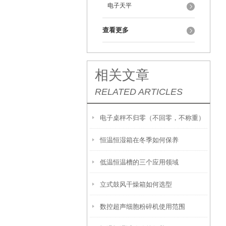
电子天平
查看更多
相关文章
RELATED ARTICLES
电子桌秤不归零（不回零，不称重）
恒温恒湿箱在冬季如何保养
如何解决
低温恒温槽的三个应用领域
立式鼓风干燥箱如何选型
数控超声细胞粉碎机使用范围