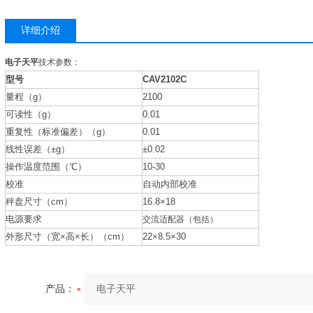
详细介绍
电子天平
技术参数：
型号
CAV2102C
量程（
g
）
2100
可读性（
g
）
0.01
重复性（标准偏差）（
g
）
0.01
线性误差（
±g
）
±0.02
操作温度范围（
℃
）
10-30
校准
自动内部校准
秤盘尺寸（
cm
）
16.8×18
电源要求
交流适配器（包括）
外形尺寸（宽
×
高
×
长）（
cm
）
22×8.5×30
产品：