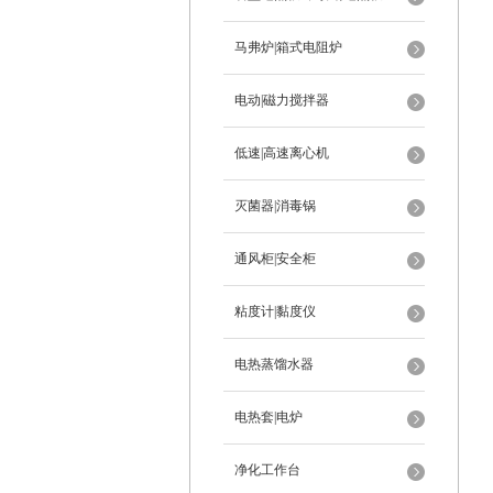
马弗炉|箱式电阻炉
电动|磁力搅拌器
低速|高速离心机
灭菌器|消毒锅
通风柜|安全柜
粘度计|黏度仪
电热蒸馏水器
电热套|电炉
净化工作台