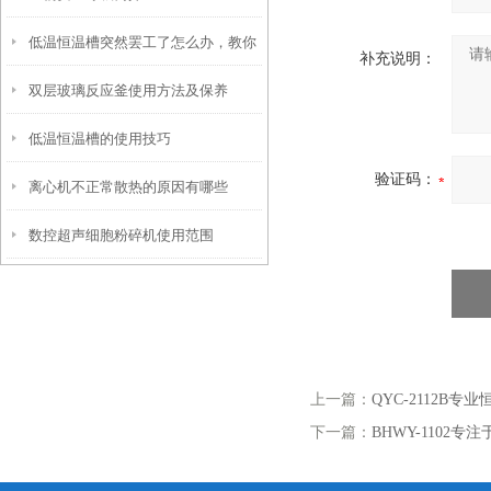
低温恒温槽突然罢工了怎么办，教你
补充说明：
双层玻璃反应釜使用方法及保养
一些简单的应急小知识
低温恒温槽的使用技巧
验证码：
离心机不正常散热的原因有哪些
数控超声细胞粉碎机使用范围
上一篇：
QYC-2112B专
下一篇：
BHWY-1102