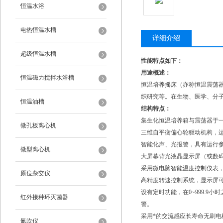
恒温水浴
电热恒温水槽
详细介绍
超级恒温水槽
性能特点如下：
用途概述：
恒温磁力搅拌水浴槽
恒温
培养摇床
（亦称恒温震荡
织研究等。在生物、医学、分
恒温油槽
结构特点：
集生化恒温
培养箱
与震荡器于
微孔板离心机
三维自平衡偏心轮驱动机构，
智能化声、光报警，具有运行
微型离心机
大屏幕背光液晶显示屏（或数码
采用微电脑智能
温度控制仪
表，
原位杂交仪
高精度转速控制系统，显示屏可
设有定时功能，在0~999.
红外接种环灭菌器
警。
采用*的交流感应长寿命无刷
氮吹仪