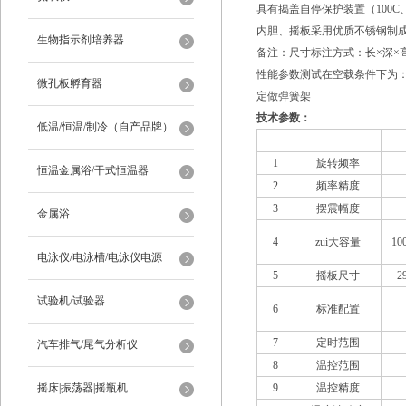
具有揭盖自停保护装置（100C、1
内胆、摇板采用优质不锈钢制
生物指示剂培养器
备注：尺寸标注方式：长×深×
性能参数测试在空载条件下为：环
微孔板孵育器
定做弹簧架
技术参数：
低温/恒温/制冷（自产品牌）
序号
项目
1
旋转频率
恒温金属浴/干式恒温器
2
频率精度
3
摆震幅度
金属浴
4
zui大容量
10
电泳仪/电泳槽/电泳仪电源
5
摇板尺寸
2
试验机/试验器
6
标准配置
7
定时范围
汽车排气/尾气分析仪
8
温控范围
摇床|振荡器|摇瓶机
9
温控精度