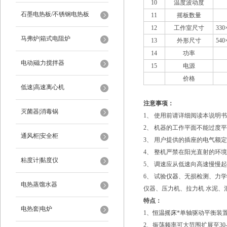
10
温度波动度
石墨电热板/不锈钢电热板
11
摇板数量
12
工作室尺寸
330
马弗炉|箱式电阻炉
13
外形尺寸
540
14
功率
电动|磁力搅拌器
15
电源
价格
低速|高速离心机
注意事项：
灭菌器|消毒锅
1、 使用前请详细阅读本说明
2、 机器的工作平面不能过度平
通风柜|安全柜
3、 用户提供的插座的电气额
4、 整机严禁在阳光直射的环
粘度计|黏度仪
5、 调速应从低速向高速慢慢
6、 试验
仪器
、无损检测、力学
电热蒸馏水器
仪器、压力机、拉力机 水泥、
特点：
电热套|电炉
1、
恒温摇床
*单轴驱动平衡装
2、振荡频率可大范围扩展至30-300