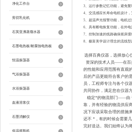
净化工作台
3、运行参数记忆功能，避免繁
4、交流感应长寿命电机设计
剪切乳化机
5、超温声光报警功能，电机
6、具有断电恢复功能，在外
石英亚沸蒸馏水器
7、控制加速的线路确保摇床
8、极富美学设计理念的流线型
石墨电热板/耐腐蚀电热板
选择
百典仪器
，选择放心
恒温振荡器
资深的技术人员——在
百
的性能和应用范围有直观
气浴振荡器
后的产品更能符合客户的
员，工程师专注与各个仪
水浴振荡器
共同协作，满足您在仪器
稳定*的物流部门——由
血液溶浆仪
靠，并有经验的物流供应
况下应该采取合理的措施来
石墨消解仪
还不 *，有的时候会需要
完好送达。我们始终认为
低温摇瓶机