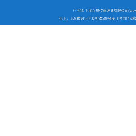
© 2018 上海百典仪器设备有限公司(www.b
地址：上海市闵行区联明路389号麦可将园区A栋