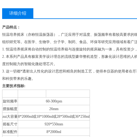
详细介绍
产品特点：
恒温培养摇床（亦称恒温振荡器），广泛应用于对温度、振荡频率有着较高要求的
组织研究等。在医学、生物学、分子学、制药、食品、环保等研究应用领域有着广
1. 恒温培养摇床将自动控制的恒温培养箱与连接旋转的摇床融为一体，具有投资少
2. 本系列产品具有极富美学设计理念的流线型豪华整机造型，形象化设计思维的
度控制能力的智能化微处理芯片。
3. 这一切都*透射出人性化的设计思想和精良的制造工艺，使得本仪器的使用者在
和科技带来的乐趣。
主要技术指标:
型号
QYC-211D
KYC-111D
旋转频率
60-300rpm
摆振幅度
26mm
zui大容量
8*2000ml或18*1000ml或28*500ml或36*250ml
摇板尺寸
920*550mm
标准配件
8*2000ml