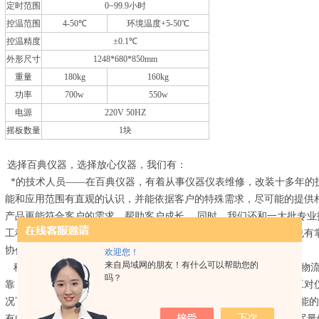
定时范围
0~99.9小时
控温范围
4-50℃
环境温度+5-50℃
控温精度
±0.1℃
外形尺寸
1248*680*850mm
重量
180kg
160kg
功率
700w
550w
电源
220V 50HZ
摇板数量
1块
选择
百典仪器
，选择放心仪器，我们有：
*的技术人员——在
百典仪器
，有着从事仪器仪表维修，改装十多年的
能和应用范围有直观的认识，并能依据客户的特殊需求，尽可能的提供
产品更能符合客户的需求，帮助客户成长。
同时，我们还和一大批专业
工程师专注与各个仪器仪表领域，他们中有中科院的高级工程师，也有
协作，满足您在仪器方面的需求。
欢迎您！
来自局域网的朋友！有什么可以帮助您的
稳定*的物流部门——由 于精密仪器的特殊性。我们百典仪器选择物
吗？
靠，并有经验的物流供应商来负责运送。我们的物流配送部门的员工对
况下应该采取合理的措施来预防您购买的恒温培养摇床KYC-111D可
有的时候会需要几经辗转才能送达客户。
对于这种情况，我们也会尽量