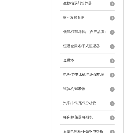
生物指示剂培养器
微孔板孵育器
低温/恒温/制冷（自产品牌）
恒温金属浴/干式恒温器
金属浴
电泳仪/电泳槽/电泳仪电源
试验机/试验器
汽车排气/尾气分析仪
摇床|振荡器|摇瓶机
石墨电热板/不锈钢电热板