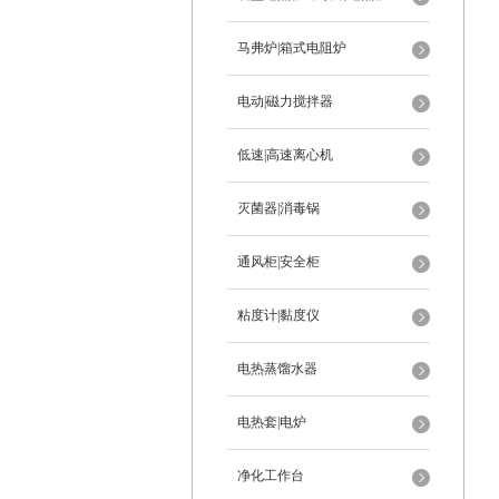
马弗炉|箱式电阻炉
电动|磁力搅拌器
低速|高速离心机
灭菌器|消毒锅
通风柜|安全柜
粘度计|黏度仪
电热蒸馏水器
电热套|电炉
净化工作台