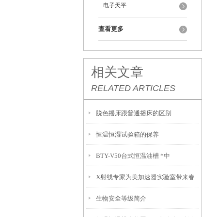
电子天平
查看更多
相关文章
RELATED ARTICLES
脱色摇床跟普通摇床的区别
恒温恒湿试验箱的保养
BTY-V50台式恒温油槽 *中
X射线专家为美加速器实验室带来春
生物安全等级简介
风