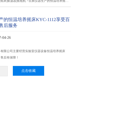
>
摇床|振荡器|摇瓶机
>百典仪器生产的恒温培养摇床KYC-1112享受百典仪器优质售后服务
的恒温培养摇床KYC-1112享受百
售后服务
04-26
备有限公司主要经营实验室仪器设备恒温培养摇床
*，售后有保障！
点击收藏