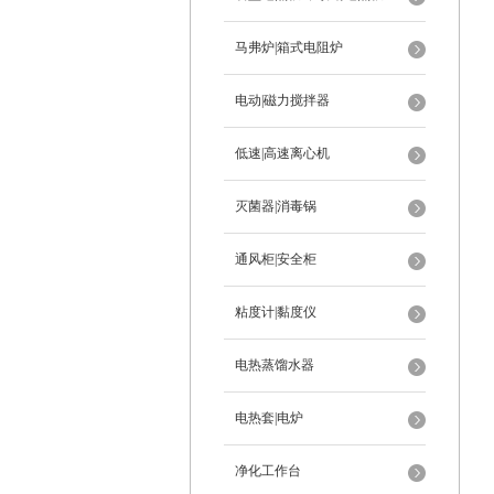
马弗炉|箱式电阻炉
电动|磁力搅拌器
低速|高速离心机
灭菌器|消毒锅
通风柜|安全柜
粘度计|黏度仪
电热蒸馏水器
电热套|电炉
净化工作台