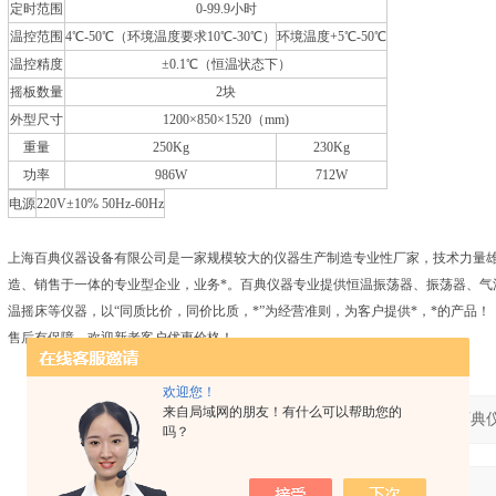
定时范围
0-99.9小时
温控范围
4℃-50℃（环境温度要求10℃-30℃）
环境温度+5℃-50℃
温控精度
±0.1℃（恒温状态下）
摇板数量
2块
外型尺寸
1200×850×1520（mm)
重量
250Kg
230Kg
功率
986W
712W
电源
220V±10% 50Hz-60Hz
上海百典仪器设备有限公司是一家规模较大的仪器生产制造专业性厂家，技术力量
造、销售于一体的专业型企业，业务*。百典仪器专业提供恒温振荡器、振荡器、气
温摇床等仪器，以“同质比价，同价比质，*”为经营准则，为客户提供*，*的产品
售后有保障，欢迎新老客户优惠价格！
欢迎您！
来自局域网的朋友！有什么可以帮助您的
产品：
吗？
您的单位：