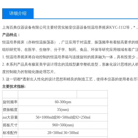
详细介绍
上海百典仪器设备有限公司主要经营实验室仪器设备恒温培养摇床KYC-1112等，*
产品特点：
恒温培养摇床（亦称恒温振荡器），广泛应用于对温度、振荡频率有着较高要求的
组织研究等。在医学、生物学、分子学、制药、食品、环保等研究应用领域有着广
1. 恒温培养摇床将自动控制的恒温培养箱与连接旋转的摇床融为一体，具有投资少
2. 本系列产品具有极富美学设计理念的流线型豪华整机造型，形象化设计思维的
度控制能力的智能化微处理芯片。
3. 这一切都*透射出人性化的设计思想和精良的制造工艺，使得本仪器的使用者在
主要技术指标:
型号
QYC-2112
KYC-1112
旋转频率
60-300rpm
摆振幅度
35(mm)
zui大容量
56×1000ml或90×500ml或92×250ml
摇板尺寸
960×500(mm)
标准配件
28×500ml 36×500ml