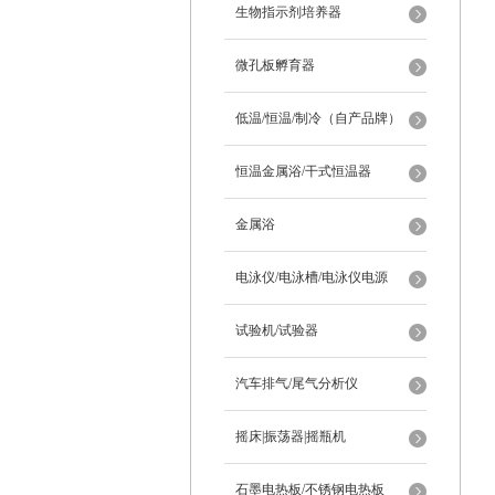
生物指示剂培养器
微孔板孵育器
低温/恒温/制冷（自产品牌）
恒温金属浴/干式恒温器
金属浴
电泳仪/电泳槽/电泳仪电源
试验机/试验器
汽车排气/尾气分析仪
摇床|振荡器|摇瓶机
石墨电热板/不锈钢电热板