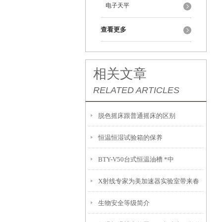
电子天平
查看更多
相关文章
RELATED ARTICLES
脱色摇床跟普通摇床的区别
恒温恒湿试验箱的保养
BTY-V50台式恒温油槽 *中
X射线专家为美加速器实验室带来春
生物安全等级简介
风