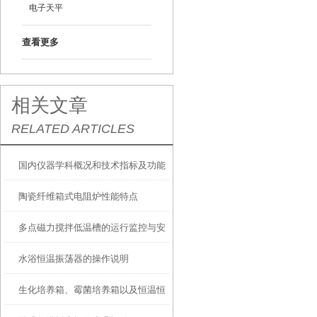
电子天平
查看更多
相关文章
RELATED ARTICLES
国内仪器学科概况和技术指标及功能
陶瓷纤维箱式电阻炉性能特点
不断提高
多点磁力搅拌低温槽的运行监控与安
水浴恒温振荡器的操作说明
全
生化培养箱、霉菌培养箱以及恒温恒