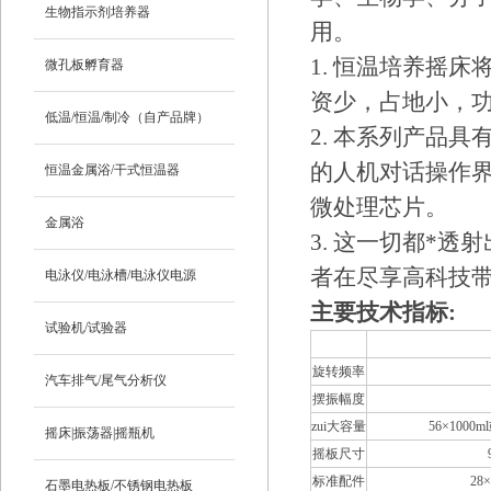
生物指示剂培养器
用。
1. 恒温培养摇
微孔板孵育器
资少，占地小，
低温/恒温/制冷（自产品牌）
2. 本系列产品
的人机对话操作
恒温金属浴/干式恒温器
微处理芯片。
金属浴
3. 这一切都*
者在尽享高科技
电泳仪/电泳槽/电泳仪电源
主要技术指标:
试验机/试验器
型号
QYC-21
旋转频率
汽车排气/尾气分析仪
摆振幅度
zui大容量
56×1000m
摇床|振荡器|摇瓶机
摇板尺寸
标准配件
28×
石墨电热板/不锈钢电热板