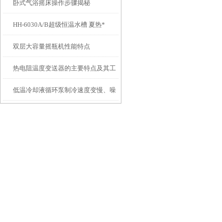
卧式气浴摇床操作步骤揭秘
湿培养箱三者区别
HH-6030A/B超级恒温水槽 夏热*
双层大容量摇瓶机性能特点
热电阻温度变送器的主要特点及其工
低温冷却液循环泵制冷速度变慢、噪
作原理
音变大是什么原因