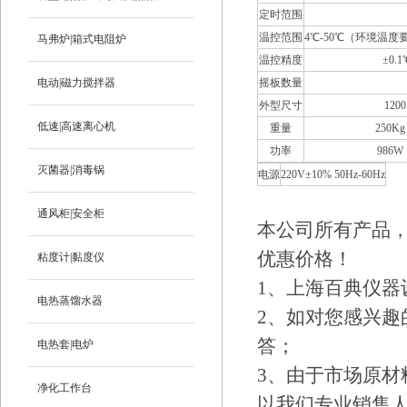
定时范围
温控范围
4℃-50℃（环境温度要
马弗炉|箱式电阻炉
温控精度
±0
电动|磁力搅拌器
摇板数量
外型尺寸
120
低速|高速离心机
重量
250Kg
功率
986W
灭菌器|消毒锅
电源
220V±10% 50Hz-60Hz
通风柜|安全柜
本公司所有产品
优惠价格！
粘度计|黏度仪
1、上海百典仪
电热蒸馏水器
2、如对您感兴
答；
电热套|电炉
3、由于市场原
净化工作台
以我们专业销售