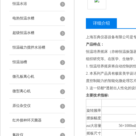
恒温水浴
电热恒温水槽
详细介绍
超级恒温水槽
上海百典仪器设备有限公司是
产品特点：
恒温磁力搅拌水浴槽
恒温培养摇床（亦称恒温振荡
组织研究等。在医学、生物学
恒温油槽
1. 恒温培养摇床将自动控制
2. 本系列产品具有极富美学
微孔板离心机
度控制能力的智能化微处理芯
3. 这一切都*透射出人性化
微型离心机
主要技术指标:
型号
QYC-21
原位杂交仪
旋转频率
摆振幅度
红外接种环灭菌器
zui大容量
56×1000m
摇板尺寸
氮吹仪