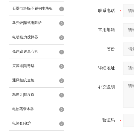
石墨电热板/不锈钢电热板
联系电话：
马弗炉|箱式电阻炉
常用邮箱：
电动|磁力搅拌器
省份：
低速|高速离心机
灭菌器|消毒锅
详细地址：
通风柜|安全柜
补充说明：
粘度计|黏度仪
电热蒸馏水器
验证码：
电热套|电炉