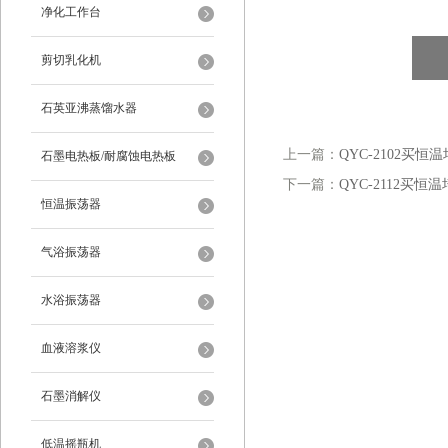
净化工作台
剪切乳化机
石英亚沸蒸馏水器
上一篇：
QYC-2102买恒
石墨电热板/耐腐蚀电热板
下一篇：
QYC-2112买恒
恒温振荡器
气浴振荡器
水浴振荡器
血液溶浆仪
石墨消解仪
低温摇瓶机