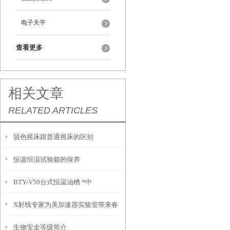
电子天平
查看更多
相关文章
RELATED ARTICLES
脱色摇床跟普通摇床的区别
恒温恒湿试验箱的保养
BTY-V50台式恒温油槽 *中
X射线专家为美加速器实验室带来春
生物安全等级简介
风