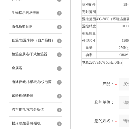
标准配件
28×
定时范围
生物指示剂培养器
温控范围
4℃-50℃（环境温度要
温控精度
±0
微孔板孵育器
摇板数量
低温/恒温/制冷（自产品牌）
外型尺寸
120
重量
250Kg
恒温金属浴/干式恒温器
功率
986W
电源
220V±10% 50Hz-60Hz
金属浴
电泳仪/电泳槽/电泳仪电源
产品：
试验机/试验器
您的单位：
汽车排气/尾气分析仪
您的姓名：
摇床|振荡器|摇瓶机