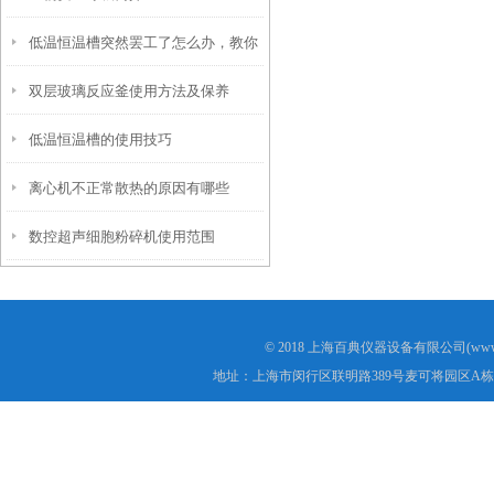
低温恒温槽突然罢工了怎么办，教你
双层玻璃反应釜使用方法及保养
一些简单的应急小知识
低温恒温槽的使用技巧
离心机不正常散热的原因有哪些
数控超声细胞粉碎机使用范围
© 2018 上海百典仪器设备有限公司(www.b
地址：上海市闵行区联明路389号麦可将园区A栋