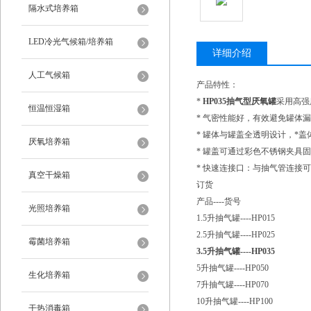
隔水式培养箱
LED冷光气候箱/培养箱
详细介绍
人工气候箱
产品特性：
*
HP035抽气型厌氧罐
采用高强
恒温恒湿箱
* 气密性能好，有效避免罐体
* 罐体与罐盖全透明设计，*
厌氧培养箱
* 罐盖可通过彩色不锈钢夹具
* 快速连接口：与抽气管连接
真空干燥箱
订货
产品----货号
光照培养箱
1.5升抽气罐----HP015
2.5升抽气罐----HP025
霉菌培养箱
3.5升抽气罐----HP035
5升抽气罐----HP050
生化培养箱
7升抽气罐----HP070
10升抽气罐----HP100
干热消毒箱