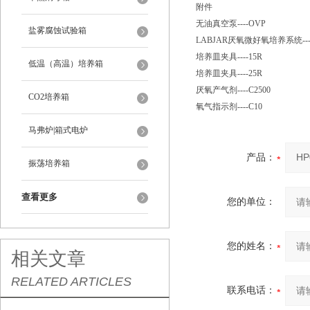
附件
无油真空泵----OVP
盐雾腐蚀试验箱
LABJAR厌氧微好氧培养系统----
培养皿夹具----15R
低温（高温）培养箱
培养皿夹具----25R
厌氧产气剂----C2500
CO2培养箱
氧气指示剂----C10
马弗炉|箱式电炉
产品：
振荡培养箱
查看更多
您的单位：
您的姓名：
相关文章
RELATED ARTICLES
联系电话：