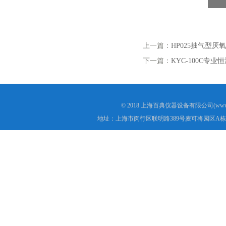
上一篇：
HP025抽气型厌
下一篇：
KYC-100C专
© 2018 上海百典仪器设备有限公司(www.b
地址：上海市闵行区联明路389号麦可将园区A栋