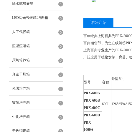
隔水式培养箱
LED冷光气候箱/培养箱
详细介绍
人工气候箱
百年经典上海百典为PRX-2
百典销售部，为您在线解答PRX-
恒温恒湿箱
上海百典专业生产的PRX-2
广泛应用于植物发芽、育苗、微
厌氧培养箱
真空干燥箱
外型尺寸
型号
容积
光照培养箱
PRX-600A
PRX-600B
霉菌培养箱
600L
1265*594*15
PRX-600C
PRX-600D
生化培养箱
PRX-
1000A
干热消毒箱