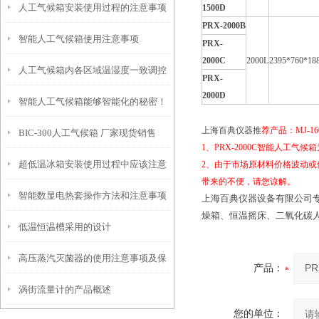
人工气候箱安装使用过程的注意事项
1500D
PRX-2000B
智能人工气候箱使用注意事项
PRX-
2000C
2000L
2395*760*18
人工气候箱内各区域温湿度一致调控
PRX-
2000D
智能人工气候箱能够智能化的秘密！
方法
上海百典仪器推
荐产
品
：MJ-1
BIC-300人工气候箱 厂家现货销售
1、PRX-2000C智能人工气候箱
超低温冰箱安装使用过程中应该注意
2、由于市场原材料价格波动或
带来的不便，请您谅解。
智能数显电热套操作方法和注意事项
的问题
上海百典仪器设备有限公司
燥箱
、
恒温摇床
、
二氧化碳
低温恒温槽采用的设计
高压蒸汽灭菌器的使用注意事项及保
产品：
涡街流量计的产品概述
养
您的单位：