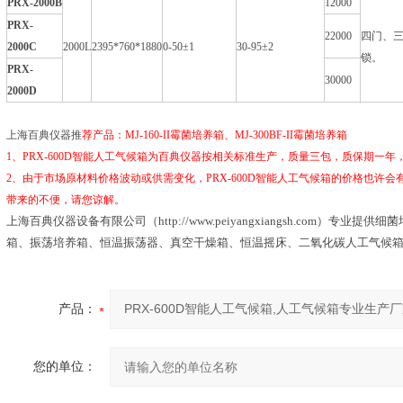
PRX-2000B
12000
PRX-
22000
四门、
2000C
2000L
2395*760*1880
0-50±1
30-95±2
锁。
PRX-
30000
2000D
上海百典仪器推
荐产
品
：MJ-160-II霉菌培养箱、MJ-300BF-II霉菌培养箱
1、PRX-600D智能人工气候箱
为百典仪器按相关标准生产，质量三包，质保期一年，
2、由于市场原材料价格波动或供需变化，PRX-600D智能人工气候箱的价格也许
带来的不便，请您谅解。
上海百典仪器设备有限公司
（
http://www.peiyangxiangsh.com
）
专业提供
细菌
箱
、
振荡培养箱
、
恒温振荡器
、
真空干燥箱
、
恒温摇床
、
二氧化碳人工气候
产品：
您的单位：