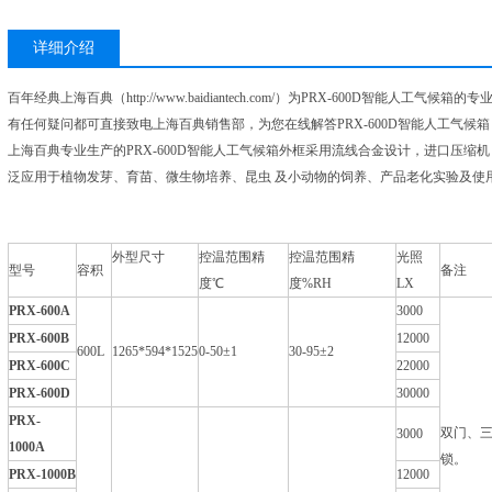
详细介绍
百年经典上海百典（http://www.baidiantech.com/）为PRX-600D智能
有任何疑问都可直接致电上海百典销售部，
为您在线解答PRX-600D
智能人工气候箱
上海百典专业生产的PRX-600D智能人工气候箱外框采用流线合金设计，进口压
泛应用于植物发芽、育苗、微生物培养、昆虫 及小动物的饲养、产品老化实验及使
外型尺寸
控温范围精
控温范围精
光照
型号
容积
备注
度℃
度%RH
LX
PRX-600A
3000
PRX-600B
12000
600L
1265*594*1525
0-50±1
30-95±2
PRX-600C
22000
PRX-600D
30000
PRX-
双门、
3000
1000A
锁。
PRX-1000B
12000