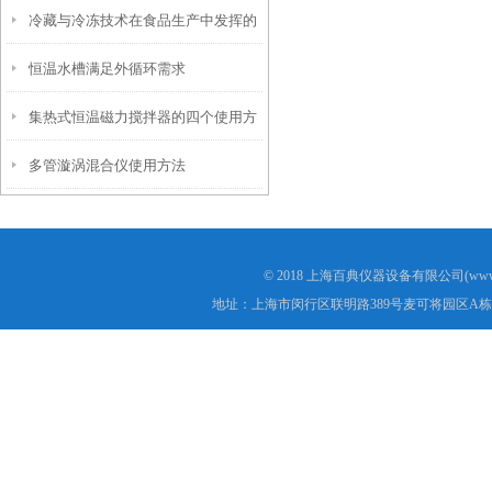
冷藏与冷冻技术在食品生产中发挥的
恒温水槽满足外循环需求
作用很关键
集热式恒温磁力搅拌器的四个使用方
多管漩涡混合仪使用方法
法
© 2018 上海百典仪器设备有限公司(www.b
地址：上海市闵行区联明路389号麦可将园区A栋