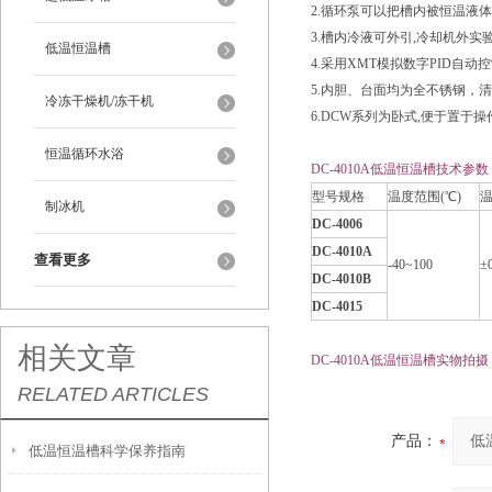
2.循环泵可以把槽内被恒温液
3.槽内冷液可外引,冷却机外
低温恒温槽
4.采用XMT模拟数字PID自
5.内胆、台面均为全不锈钢，
冷冻干燥机/冻干机
6.DCW系列为卧式,便于置于
恒温循环水浴
DC-4010A低温恒温槽技术参数
型号规格
温度范围(℃)
温
制冰机
DC-4006
DC-4010A
查看更多
-40~100
±0
DC-4010B
DC-4015
相关文章
DC-4010A低温恒温槽实物拍摄
RELATED ARTICLES
产品：
低温恒温槽科学保养指南