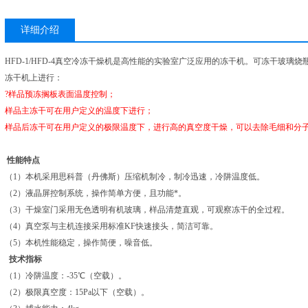
详细介绍
HFD-1/HFD-4真空冷冻干燥机是高性能的实验室广泛应用的冻干机。可冻干玻
冻干机上进行：
?样品预冻搁板表面温度控制；
样品主冻干可在用户定义的温度下进行；
样品后冻干可在用户定义的极限温度下，进行高的真空度干燥，可以去除毛细和分
性能特点
（1）本机采用思科普（丹佛斯）压缩机制冷，制冷迅速，冷阱温度低。
（2）液晶屏控制系统，操作简单方便，且功能*。
（3）干燥室门采用无色透明有机玻璃，样品清楚直观，可观察冻干的全过程。
（4）真空泵与主机连接采用标准KF快速接头，简洁可靠。
（5）本机性能稳定，操作简便，噪音低。
技术指标
（1）冷阱温度：-35℃（空载）。
（2）极限真空度：15Pa以下（空载）。