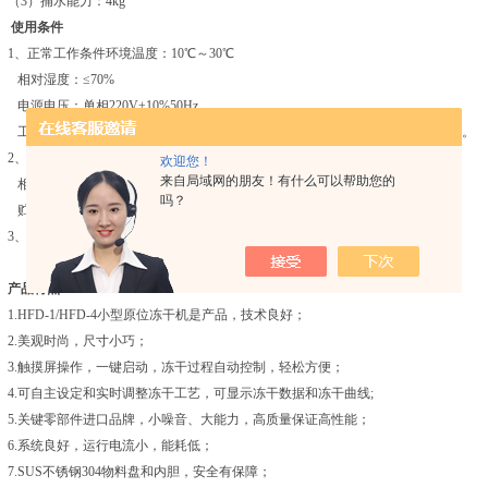
（3）捕水能力：4kg
使用条件
1、正常工作条件环境温度：10℃～30℃
相对湿度：≤70%
电源电压：单相220V±10%50Hz
工作环境应：水平放置，没有导电尘埃，爆炸性、腐蚀性气体及强电磁场干扰。
2、运输贮存条件：环境温度：-35℃～50℃
欢迎您！
来自局域网的朋友！有什么可以帮助您的
相对湿度：≤93%
吗？
贮存环境应通风良好，无腐蚀性气体。
3、安全分类I类B型。
产品特点：
1.HFD-1/HFD-4小型原位冻干机是产品，技术良好；
2.美观时尚，尺寸小巧；
3.触摸屏操作，一键启动，冻干过程自动控制，轻松方便；
4.可自主设定和实时调整冻干工艺，可显示冻干数据和冻干曲线;
5.关键零部件进口品牌，小噪音、大能力，高质量保证高性能；
6.系统良好，运行电流小，能耗低；
7.SUS不锈钢304物料盘和内胆，安全有保障；