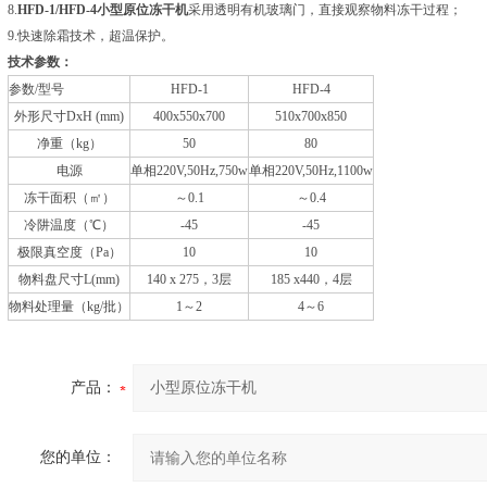
8.
HFD-1/HFD-4
小型原位冻干机
采用透明有机玻璃门，直接观察物料冻干过程；
9.快速除霜技术，超温保护。
技术参数：
参数/型号
HFD-1
HFD-4
外形尺寸DxH (mm)
400x550x700
510x700x850
净重（kg）
50
80
电源
单相220V,50Hz,750w
单相220V,50Hz,1100w
冻干面积（㎡）
～0.1
～0.4
冷阱温度（℃）
-45
-45
极限真空度（Pa）
10
10
物料盘尺寸L(mm)
140 x 275，3层
185 x440，4层
物料处理量（kg/批）
1～2
4～6
产品：
您的单位：