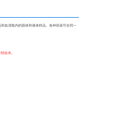
璃烧瓶和血清瓶内的固体和液体样品。各种容器可在同一
子结合水。