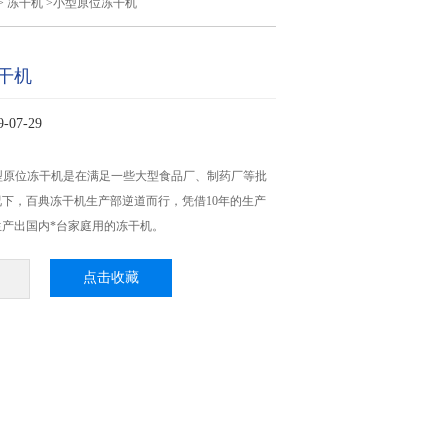
>
冻干机
>小型原位冻干机
干机
07-29
-4小型原位冻干机是在满足一些大型食品厂、制药厂等批
下，百典冻干机生产部逆道而行，凭借10年的生产
产出国内*台家庭用的冻干机。
点击收藏