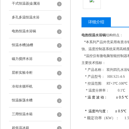
干式恒温器|金属浴
多孔多温恒温水浴
详细介绍
电热恒温水浴锅
电热恒温水浴锅
结构特点：
*本系列产品外壳采用有质冷
恒温水槽|油槽
蚀。温度控制器系统采用高精
*温控仪有微电脑智能控制器
磁力搅拌水浴
主要技术指标：
* 产品名称： 双列四孔水浴锅 (数显式
层析实验冷柜
* 产品型号： HH.S21-4-S
* 控温范围: RT+3℃-100℃
冷却水循环机
* 温度分辨率： 0.1℃
*
温
度
波
动：
± 0.5
℃
恒温振荡水槽
*
温度均匀度：
± 0.5
℃
三用恒温水箱
*
额定功率（KW）： 1.
超低温冰箱