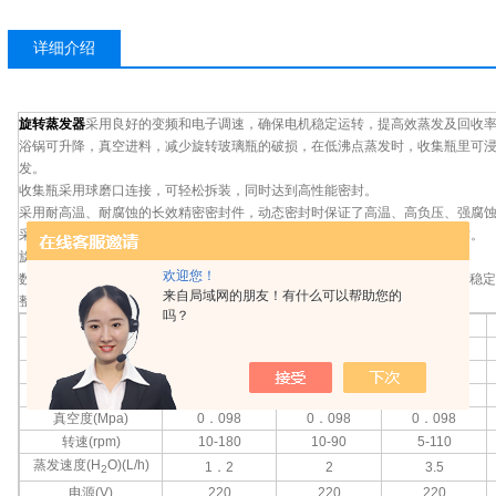
详细介绍
旋转蒸发器
采用良好的变频和电子调速，
确保电机稳定运转，提高效蒸发及回收
浴锅可升降，真空进料，减少旋转玻璃瓶的破损，在低沸点蒸发时，收集瓶里可
发
。
收集瓶采用球磨口连接，可轻松拆装，同时达到高性能密封。
采用耐高温、耐腐蚀的长效精密密封件，动态密封时保证了高温、高负压、强腐
采用日本技术交流感应电机，无级调速、无电刷、无火花，能长时间有效工作。
旋转蒸发器的底盘、浴锅、主杆、机轴选用优质不锈钢，造型美观耐腐蚀。
欢迎您！
数显
智能温控，水油浴两用，应用更广泛。温度波动低，仅在
±0.2
℃
，蒸发更稳定
来自局域网的朋友！有什么可以帮助您的
整机模块式系列化设计，可扩展性强、易安装、维护保养方便。
吗？
产品型号
PR-2
PR-5
PR-10
蒸发瓶
(L)
0
．
5L/1 29#
5L/50#
10L
收集瓶
(L)
1L /35#
球口
3L/40#
5L
电机功率
(W)
40
60
90
真空度
(Mpa)
0
．
09
8
0
．
09
8
0
．
09
8
转速
(rpm)
10-180
10-90
5-110
蒸发速度
(H
O)(L/h)
1
．
2
2
3.5
2
电源
(V)
220
220
220