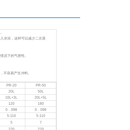
率。
浸入冰浴，这样可以减少二次蒸
蚀情况下的气密性。
，不容易产生冲料。
PR-20
PR-50
20L
50L
10L+3L
20L+5L
120
180
0
．
09
8
0
．
09
8
5-110
5-110
5
7
220
220