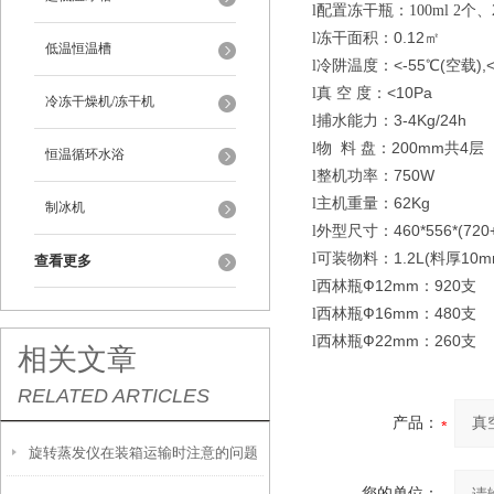
l
配置冻干瓶：100ml 2个、25
冻干面积：0.12㎡
l
低温恒温槽
冷阱温度：<-55℃(空载),<
l
真 空 度：<10Pa
l
冷冻干燥机/冻干机
捕水能力：3-4Kg/24h
l
物 料 盘：200mm共4层
l
恒温循环水浴
整机功率：750W
l
主机重量：62Kg
l
制冰机
外型尺寸：460*556*(720+
l
可装物料：1.2L(料厚10m
l
查看更多
西林瓶Ф12mm：920支
l
西林瓶Ф16mm：480支
l
西林瓶Ф22mm：260支
l
相关文章
RELATED ARTICLES
产品：
旋转蒸发仪在装箱运输时注意的问题
您的单位：