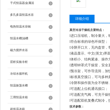
干式恒温器|金属浴
多孔多温恒温水浴
详细介绍
电热恒温水浴锅
真空冷冻干燥机主要特点：
l
进口压缩机，制冷量大，
恒温水槽|油槽
l
符合标准的绿色环保型；
l
冷阱开口大，无内盘管，
磁力搅拌水浴
l
液晶显示、中文(英文)界
l
体积小、结构紧凑、操作
层析实验冷柜
l
透明钟罩式干燥室，安全
l
预冷架，可作导流筒，加
冷却水循环机
l
标准真空接口，可与多种
l
冷阱和操作面为全不锈钢
恒温振荡水槽
l
可选配上位机通讯接口；
l
可选配充气阀，可充干燥
三用恒温水箱
l
可选配双机复叠式制冷，技
技术参数：
超低温冰箱