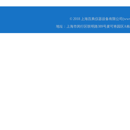
© 2018 上海百典仪器设备有限公司(www.b
地址：上海市闵行区联明路389号麦可将园区A栋