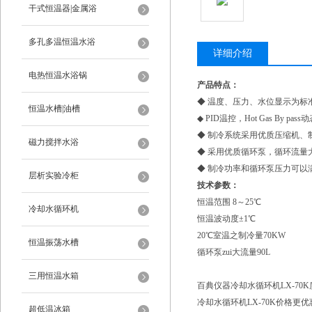
干式恒温器|金属浴
多孔多温恒温水浴
详细介绍
电热恒温水浴锅
产品特点：
◆ 温度、压力、水位显示为标
恒温水槽|油槽
◆ PID温控，Hot Gas By
◆ 制冷系统采用优质压缩机、
磁力搅拌水浴
◆ 采用优质循环泵，循环流量
◆ 制冷功率和循环泵压力可以
层析实验冷柜
技术参数：
恒温范围 8～25℃
冷却水循环机
恒温波动度±1℃
20℃室温之制冷量70KW
恒温振荡水槽
循环泵zui大流量90L
三用恒温水箱
百典仪器冷却水循环机LX-7
冷却水循环机LX-70K价格更
超低温冰箱