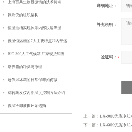
上海百典生物显微镜的技术特点
详细地址：
氮吹仪的组织架构
补充说明：
恒温油槽实现体系内部快速降温
低温恒温槽的7大主要特点和内部运
BIC-300人工气候箱 厂家现货销售
行原理
验证码：
培养箱的种类与原理
超低温冰箱的日常保养如何做
旋转蒸发仪内部温度控制方法介绍
低温冷却液循环泵选购
上一篇：
LX-90K优质冷
下一篇：
LX-60K优质冷