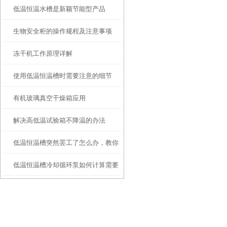
低温恒温水槽是新颖节能型产品
生物安全柜的操作规程及注意事项
冻干机工作原理详解
使用低温恒温槽时需要注意的细节
有机玻璃真空干燥箱应用
解决高低温试验箱不降温的办法
低温恒温槽突然罢工了怎么办，教你
低温恒温槽冷却循环泵如何计算需要
一些简单的应急小知识
的制冷或加热功率？