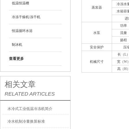
低温恒温槽
冷冻水
蒸发器
水箱容
冷冻干燥机/冻干机
进
功率
恒温循环水浴
水泵
流量
扬程
制冰机
安全保护
压
长（L
查看更多
机械尺寸
宽（W
高（H
相关文章
RELATED ARTICLES
水冷式工业低温冷冻机简介
冷水机制冷量换算标准