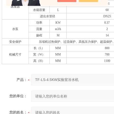
冷冻水量
m3/h
1.61
蒸发器
水箱容量
L
60
进出水管径
DN25
功率
KW
0.37
水泵
流量
m3/h
2
扬程
M
14
安全保护
压缩机过热保护、过流保护、高低压力保护、超温保护、
长（L）
MM
800
机械尺寸
宽（W）
MM
700
高（H）
MM
1100
产品：
您的单位：
您的姓名：