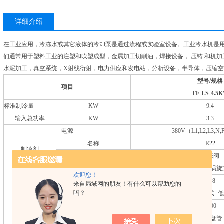
详细介绍
在工业应用，冷冻水或其它液体的冷却泵是通过流程或实验室设备。工业冷水机是
们通常用于塑料工业的注塑和吹塑成型，金属加工切削油，焊接设备， 压铸 和机
水泥加工，真空系统，X射线衍射，电力供应和发电站，分析设备，半导体，压缩
型号
/
规格
项
目
TF-LS-4.5
标准制冷量
KW
9.4
输入总功率
KW
3.3
电源
380V（L1,L2,L3,N,
名称
R22
制冷剂
控制方式
膨胀阀
类型
全封闭涡旋
压缩机
欢迎您！
功率
KW
2.68
来自局域网的朋友！有什么可以帮助您的
吗？
类型
高效紫铜管套铝翅片式+
冷凝器
冷却风量
m3/h
3000
类型
水箱盘管