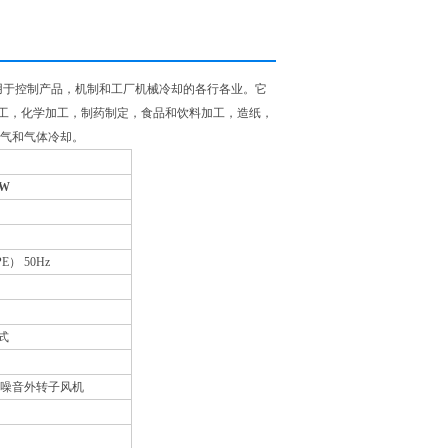
用于控制产品，机制和工厂机械冷却的各行各业。它
加工，化学加工，制药制定，食品和饮料加工，造纸，
空气和气体冷却。
KW
PE） 50Hz
式
低噪音外转子风机