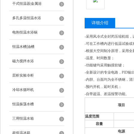
干式恒温器|金属浴
多孔多温恒温水浴
详细介绍
电热恒温水浴锅
-采用风冷式全封闭压缩机组，
-可在工作槽内进行低温试验或
恒温水槽|油槽
-根据大空间制冷原理，采用全
-温度、时间数显；
磁力搅拌水浴
-功能键均采用触摸软键；
-全新设计的专业电路，PID输
层析实验冷柜
-内胆、台面均为全不锈钢，清
-预约开机，延时关机；
冷却水循环机
-自带超温、差温报警功能。
恒温振荡水槽
项
目
温度范围
三用恒温水箱
容量
电
源
超低温冰箱