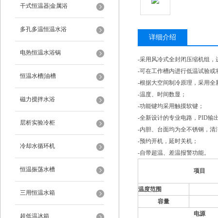
干式恒温器|金属浴
多孔多温恒温水浴
详细介绍
电热恒温水浴锅
-采用风冷式全封闭压缩机组，
-可在工作槽内进行低温试验或
恒温水槽|油槽
-根据大空间制冷原理，采用全
-温度、时间数显；
磁力搅拌水浴
-功能键均采用触摸软键；
-全新设计的专业电路，PID输
层析实验冷柜
-内胆、台面均为全不锈钢，清
-预约开机，延时关机；
冷却水循环机
-自带超温、差温报警功能。
恒温振荡水槽
项
目
温度范围
三用恒温水箱
容量
电
源
超低温冰箱