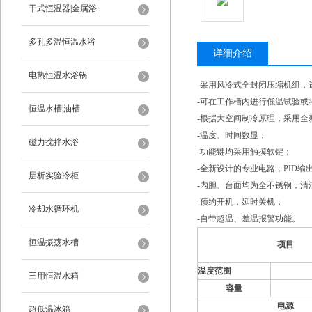
干式恒温器|金属浴
多孔多温恒温水浴
详细介绍
电热恒温水浴锅
-采用风冷式全封闭压缩机组，
-可在工作槽内进行低温试验或
恒温水槽|油槽
-根据大空间制冷原理，采用全
-温度、时间数显；
磁力搅拌水浴
-功能键均采用触摸软键；
-全新设计的专业电路，PID输
层析实验冷柜
-内胆、台面均为全不锈钢，清
-预约开机，延时关机；
冷却水循环机
-自带超温、差温报警功能。
恒温振荡水槽
项
目
温度范围
三用恒温水箱
容量
电
源
超低温冰箱