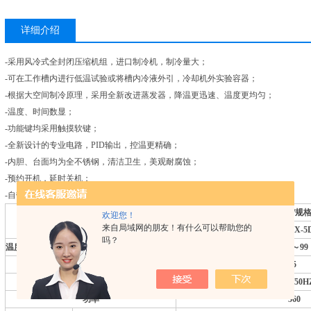
详细介绍
-采用风冷式全封闭压缩机组，进口制冷机，制冷量大；
-可在工作槽内进行低温试验或将槽内冷液外引，冷却机外实验容器；
-根据大空间制冷原理，采用全新改进蒸发器，降温更迅速、温度更均匀；
-温度、时间数显；
-功能键均采用触摸软键；
-全新设计的专业电路，PID输出，控温更精确；
-内胆、台面均为全不锈钢，清洁卫生，美观耐腐蚀；
-预约开机，延时关机；
-自带超温、差温报警功能。
型号
/
规
欢迎您！
项
目
来自局域网的朋友！有什么可以帮助您的
TF-HX-5
吗？
温度范围
℃
-40
～99
容量
L
5
电
源
220V/50H
功
率
560