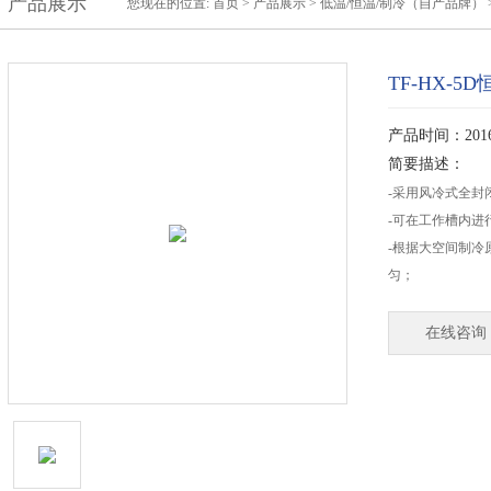
产品展示
您现在的位置:
首页
>
产品展示
>
低温/恒温/制冷（自产品牌）
TF-HX-5
产品时间：2016-
简要描述：
-采用风冷式全封
-可在工作槽内进
-根据大空间制冷
匀；
在线咨询