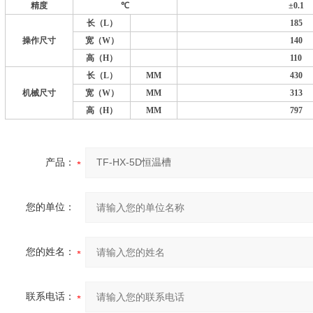
精度
℃
±
0.1
长
（L）
185
操作尺寸
宽（
W
）
140
高（
H
）
110
长
（L）
MM
430
机械尺寸
宽
（W）
MM
313
高
（H）
MM
797
产品：
您的单位：
您的姓名：
联系电话：