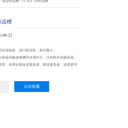
>
低温恒温槽
>TF-HX-5D恒温槽
D恒温槽
08-23
闭压缩机组，进口制冷机，制冷量大；
行低温试验或将槽内冷液外引，冷却机外实验容器；
原理，采用全新改进蒸发器，降温更迅速、温度更均
点击收藏