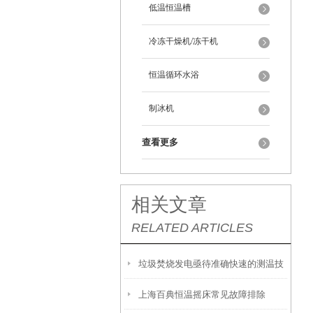
低温恒温槽
冷冻干燥机/冻干机
恒温循环水浴
制冰机
查看更多
相关文章
RELATED ARTICLES
垃圾焚烧发电亟待准确快速的测温技
上海百典恒温摇床常见故障排除
术