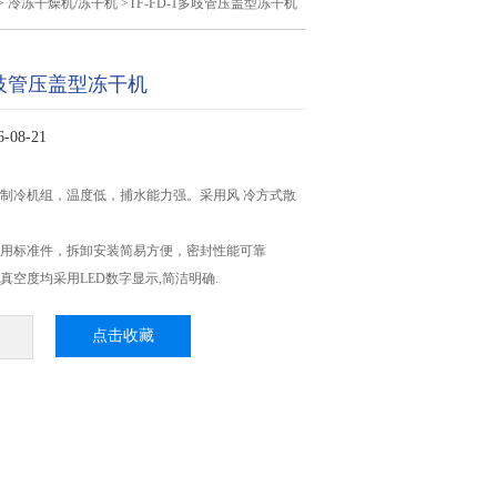
>
冷冻干燥机/冻干机
>TF-FD-1多歧管压盖型冻干机
1多歧管压盖型冻干机
08-21
闭制冷机组，温度低，捕水能力强。采用风 冷方式散
通用标准件，拆卸安装简易方便，密封性能可靠
真空度均采用LED数字显示,简洁明确.
点击收藏