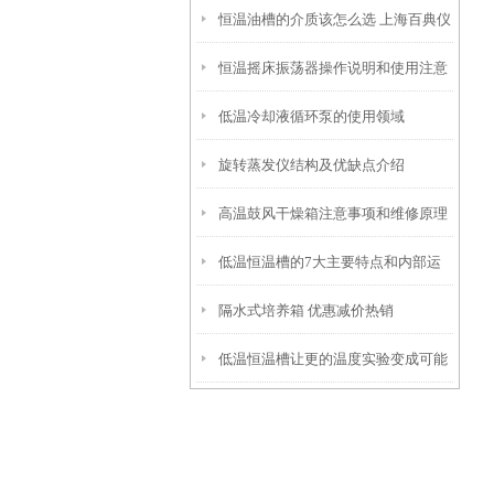
恒温油槽的介质该怎么选 上海百典仪
恒温摇床振荡器操作说明和使用注意
器为您解答
低温冷却液循环泵的使用领域
事项
旋转蒸发仪结构及优缺点介绍
高温鼓风干燥箱注意事项和维修原理
低温恒温槽的7大主要特点和内部运
隔水式培养箱 优惠减价热销
行原理
低温恒温槽让更的温度实验变成可能