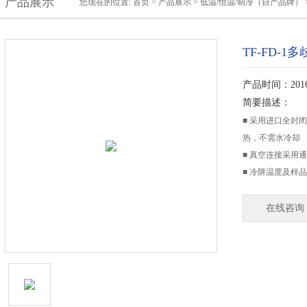
产品展示
您现在的位置:
首页
>
产品展示
>
低温/恒温/制冷（自产品牌）
TF-FD-
产品时间：2016-
简要描述：
■ 采用进口全封
热，不需水冷却
■ 真空连接采用
■ 冷阱温度及样品
在线咨询