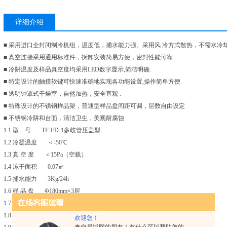
详细介绍
■ 采用进口全封闭制冷机组，温度低，捕水能力强。采用风 冷方式散热，不需水冷
■ 真空连接采用通用标准件，拆卸安装简易方便，密封性能可靠
■ 冷阱温度及样品真空度均采用LED数字显示,简洁明确.
■ 特定设计的触摸软键可快速准确地实现各功能设置,操作简单方便
■ 透明钟罩式干燥室，自然加热，安全直观 .
■ 特殊设计的不锈钢样品架，普通型样品盘间距可调，层数自由设定
■ 不锈钢冷阱和台面，清洁卫生，美观耐腐蚀
1.1 型 号 TF-FD-1多歧管压盖型
1.2 冷凝温度 ＜-50℃
1.3 真 空 度 ＜15Pa（空载）
1.4 冻干面积 0.07㎡
1.5 捕水能力 3Kg/24h
1.6 样 品 盘 Φ180mm×3层
1.7 电源要求 220V 50Hz
1.8 功 率 1100W
欢迎您！
来自局域网的朋友！有什么可以帮助您的