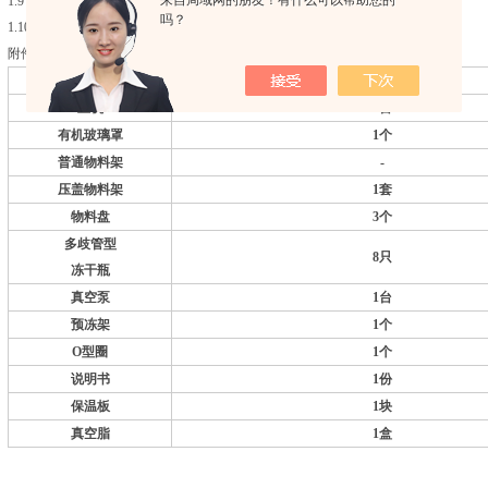
1.9 主机尺寸 370mm×650mm×360mm
吗？
1.10 茄 形 瓶 50ml,100ml,250ml,500ml,1000ml可选8只
附件：
型号
FD-1
多歧管压盖型
主机
1
台
有机玻璃罩
1
个
普通物料架
-
压盖物料架
1
套
物料盘
3
个
多歧管型
8
只
冻干瓶
真空泵
1
台
预冻架
1
个
O
型圈
1
个
说明书
1
份
保温板
1
块
真空脂
1
盒